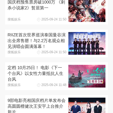
国庆档预售票房破1000万 《刺
杀小说家2》暂居第一
搜狐娱乐
2025-09-24 11:50
RIIZE首次世界巡演泰国曼谷演
出全席售罄！与2.2万名观众相
见演唱会圆满落幕！
搜狐娱乐
2025-09-24 11:50
定档 10月25日！ 电影《下一
个台风》以女性力量抵抗人生
台风
搜狐娱乐
2025-09-24 11:48
9部电影亮相国庆档片单发布会
高圆圆檀健次王安宇上台推介
新片