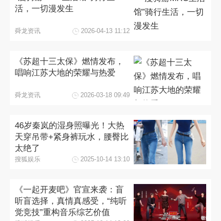
活，一切漫发生
舜龙资讯
2026-04-13 11:12
《苏超十三太保》燃情发布，
唱响江苏大地的荣耀与热爱
舜龙资讯
2026-03-18 09:49
46岁秦岚的湿身照曝光！大热
天穿吊带+紧身裤玩水，腰臀比
太绝了
搜狐娱乐
2025-10-14 13:10
《一起开麦吧》官宣来袭：盲
听盲选择，真情真感受，“纯听
觉竞技”重构音乐综艺价值