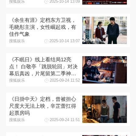
搜狐娱乐
2025-10-14 13:09
《余生有涯》定档东方卫视，
毛晓彤主演，女性崛起戏，有
佳作气象
搜狐娱乐
2025-10-14 13:07
《不眠日》线上看结局12亮
点！ 白敬亭「跳脱轮回」对决
幕后真凶，片尾留第二季神伏
笔
搜狐娱乐
2025-09-24 11:52
《日掛中天》定档，曾被担心
尺度大无法上映，辛芷蕾扛得
起票房吗
搜狐娱乐
2025-09-24 11:51