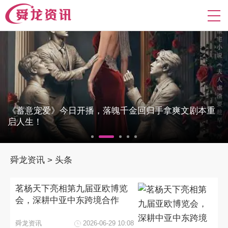
《蓄意宠爱》今日开播，落魄千金回归手拿爽文剧本重
启人生！
舜龙资讯
>
头条
茗杨天下亮相第九届亚欧博览
会，深耕中亚中东跨境合作
舜龙资讯
2026-06-29 10:08