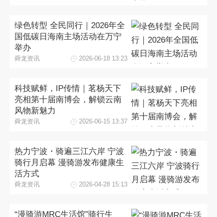
绿色转型 全民同行｜2026年全
国低碳日海南主场活动在万宁
举办
舜龙资讯
2026-06-18 13:23
科技赋鲜，IP传情｜茗杨天下
亮相第十届南博会，解锁云南
风物新魅力
舜龙资讯
2026-06-15 13:37
热力宁波・骑遍三江六岸 宁波
骑行月启幕 漫骑游发布健康生
活方式
舜龙资讯
2026-04-28 15:13
“漫骑游MRC生活馆”骑行生