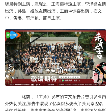
晓晨特别主演，扈耀之、王海燕特邀主演，李泽锋友情
出演，孙浩、姬他友情出演，王丽坤惊喜出演，石文
中、贺琳、韩沛颖、苗阜主演。
此前，《主角》发布的首支预告片曾引发业内
外热切关注,预告中展现了忆秦娥从烧火丫头到秦腔名
伶的成长线。剧中主要角色的高适配度、电影级的光影