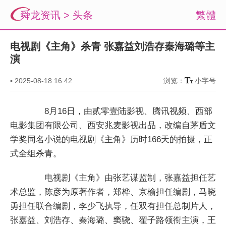
舜龙资讯
>
头条
繁體
电视剧《主角》杀青 张嘉益刘浩存秦海璐等主
演
▪
2025-08-18 16:42
浏览：
小字号
8月16日，由贰零壹陆影视、腾讯视频、西部
电影集团有限公司、西安兆麦影视出品，改编自茅盾文
学奖同名小说的电视剧《主角》历时166天的拍摄，正
式全组杀青。
电视剧《主角》由张艺谋监制，张嘉益担任艺
术总监，陈彦为原著作者，郑桦、京榆担任编剧，马晓
勇担任联合编剧，李少飞执导，任双有担任总制片人，
张嘉益、刘浩存、秦海璐、窦骁、翟子路领衔主演，王