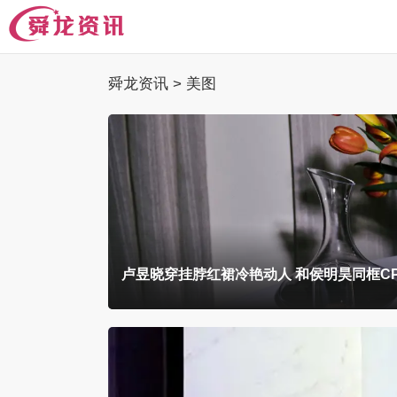
舜龙资讯
>
美图
卢昱晓穿挂脖红裙冷艳动人 和侯明昊同框C