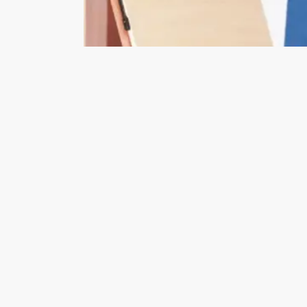
江疏影一袭红裙惊艳写真长发如墨笑容明媚
张南穿白色短裙青春靓丽 手捧鲜花楚楚动人