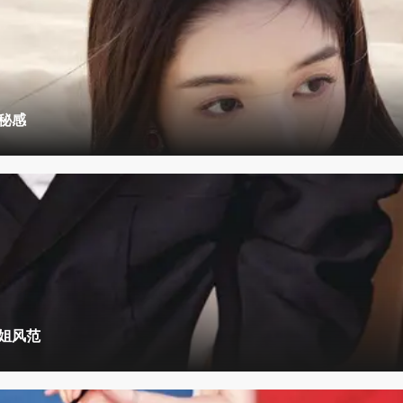
秘感
姐风范