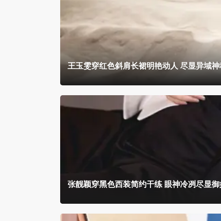
王玉雯穿红色斜肩长裙明艳动人 尽显异域神
张靓颖穿黑色西装简约干练 眼神冷冽尽显御