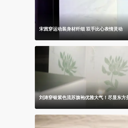
宋茜穿运动装身材纤细 双手比心表情灵动
刘涛穿银紫色流苏旗袍优雅大气！尽显东方