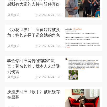
感慨有大家的支持与陪伴真好
凤凰娱乐
2026-06-24 13:01
《万花世界》回应黄婷婷被换
角：称其选择了适合她的角色
凤凰娱乐
2026-06-24 13:01
李金铭回应网传“假婆家”流
言：莫名其妙，我本人未曾受
到伤害
凤凰娱乐
2026-06-24 13:01
庾澄庆回应《歌手》被质疑存
在黑幕