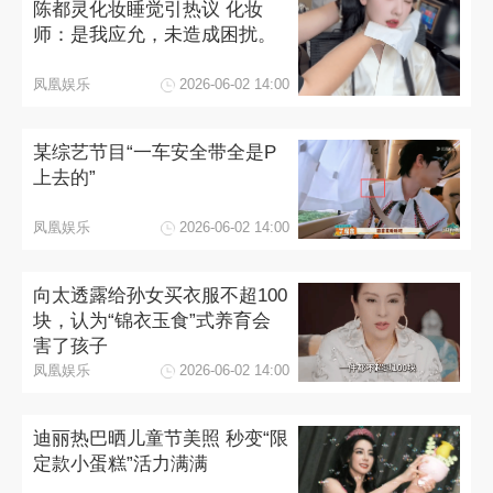
陈都灵化妆睡觉引热议 化妆
师：是我应允，未造成困扰。
凤凰娱乐
2026-06-02 14:00
某综艺节目“一车安全带全是P
上去的”
凤凰娱乐
2026-06-02 14:00
向太透露给孙女买衣服不超100
块，认为“锦衣玉食”式养育会
害了孩子
凤凰娱乐
2026-06-02 14:00
迪丽热巴晒儿童节美照 秒变“限
定款小蛋糕”活力满满