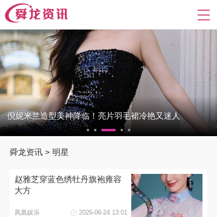
倪妮米兰造型美神降临！亮片羽毛裙冷艳又迷人
舜龙资讯
>
明星
赵雅芝穿蓝色绣牡丹旗袍雍容
大方
凤凰娱乐
2026-06-24 13:01