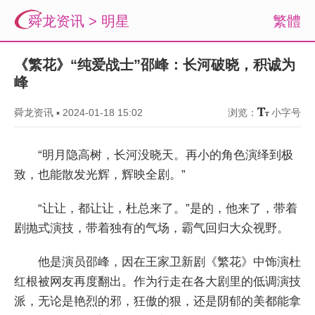
舜龙资讯
>
明星
繁體
《繁花》“纯爱战士”邵峰：长河破晓，积诚为
峰
舜龙资讯
▪
2024-01-18 15:02
浏览：
小字号
“明月隐高树，长河没晓天。再小的角色演绎到极
致，也能散发光辉，辉映全剧。”
“让让，都让让，杜总来了。”是的，他来了，带着
剧抛式演技，带着独有的气场，霸气回归大众视野。
他是演员邵峰，因在王家卫新剧《繁花》中饰演杜
红根被网友再度翻出。作为行走在各大剧里的低调演技
派，无论是艳烈的邪，狂傲的狠，还是阴郁的美都能拿