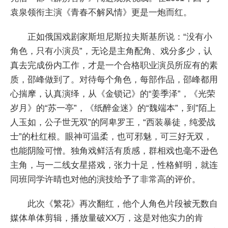
袁泉领衔主演《青春不解风情》更是一炮而红。
正如俄国戏剧家斯坦尼斯拉夫斯基所说：“没有小
角色，只有小演员”，无论是主角配角、戏分多少，认
真去完成份内工作，才是一个合格职业演员所应有的素
质，邵峰做到了。对待每个角色，每部作品，邵峰都用
心揣摩，认真演绎，从《金锁记》的“姜季泽”，《光荣
岁月》的“苏一亭”，《纸醉金迷》的“魏端本”，到”陌上
人玉如，公子世无双”的阿卑罗王，“西装暴徒，纯爱战
士”的杜红根。眼神可温柔，也可邪魅，可三好无双，
也能阴险可憎。独角戏鲜活有质感，群相戏也毫不逊色
主角，与一二线女星搭戏，张力十足，性格鲜明，就连
同班同学许晴也对他的演技给予了非常高的评价。
此次《繁花》再次翻红，他个人角色片段被无数自
媒体单体剪辑，播放量破XX万，这是对他实力的肯