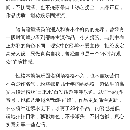
闻，不接商演、也不拖家带口上综艺捞金，人品正直，
作品优质，堪称娱乐圈清流。
随着流量演员的涌入和资本小鲜肉的充斥，曾经有
一段时间鲜少看到邵峰主演作品，令人扼腕。与剧中亦
正亦邪的角色不同，现实中的邵峰不爱宣传，拒绝设定
高光人设，只做真实自我，曾经自嘲是一个“不讨好观
众”的演技派。
性格本就娱乐圈名利场格格不入，也不喜欢营销，
不会炒作名气，粉丝都是几十年的妈妈粉，超话里的高
光片段是粉丝“自来水”自发话题津津乐道。就连他的抖
音号，也低调地起名“我叫邵峰”，作品更是佛性更新，
在被粉丝连续求更下，才有了23个作品。内容也是低
调地拍拍日常，聊聊角色，不带噱头、不抖包袱，真心
实意分享一些点滴。