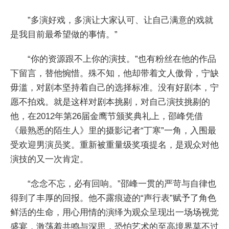
”多演好戏，多演让大家认可、让自己满意的戏就
是我目前最希望做的事情。”
“你的资源跟不上你的演技。”也有粉丝在他的作品
下留言，替他惋惜。殊不知，他却带着文人傲骨，宁缺
毋滥，对剧本坚持着自己的选择标准。没有好剧本，宁
愿不拍戏。就是这样对剧本挑剔，对自己演技挑剔的
他，在2012年第26届金鹰节颁奖典礼上，邵峰凭借
《最熟悉的陌生人》里的摄影记者“丁寒”一角，入围最
受欢迎男演员奖。重新被重量级奖项提名，是观众对他
演技的又一次肯定。
“念念不忘，必有回响。”邵峰一贯的严苛与自律也
得到了丰厚的回报。他不露痕迹的“声行表”赋予了角色
鲜活的生命，用心用情的演绎为观众呈现出一场场视觉
盛宴，激荡着共鸣与深思，恐怕艺术的至高境界莫不过