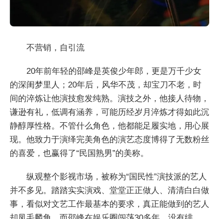
不营销，自引流
20年前年轻的邵峰是英俊少年郎，更是万千少女
的深闺梦里人；20年后，风华不茂，却宝刀不老，时
间的淬炼让他演技愈发纯熟。演技之外，他接人待物，
谦逊有礼，低调有涵养，可能历经岁月淬炼才得如此沉
静醇厚性格。不管什么角色，他都能足履实地，用心展
现。他致力于演绎完美角色的演艺态度博得了无数粉丝
的喜爱，也赢得了“民国熟男”的美称。
纵观整个影视市场，被称为“国民性”演技派的艺人
并不多见。踏踏实实演戏、堂堂正正做人、清清白白做
事，看似对文艺工作最基本的要求，真正能做到的艺人
却凤毛麟角。而邵峰在娱乐圈闯荡30多年，没有绯