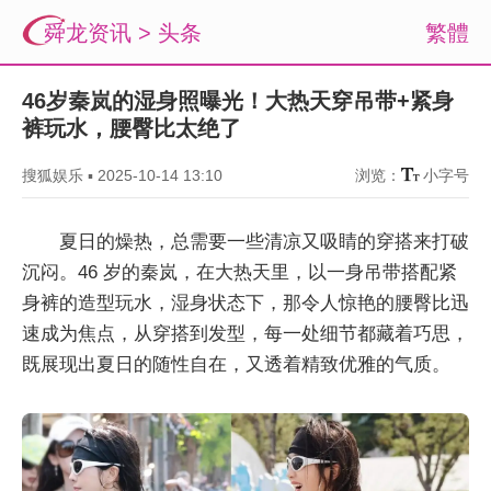
舜龙资讯
>
头条
繁體
46岁秦岚的湿身照曝光！大热天穿吊带+紧身
裤玩水，腰臀比太绝了
搜狐娱乐
▪
2025-10-14 13:10
浏览：
小字号
夏日的燥热，总需要一些清凉又吸睛的穿搭来打破
沉闷。46 岁的秦岚，在大热天里，以一身吊带搭配紧
身裤的造型玩水，湿身状态下，那令人惊艳的腰臀比迅
速成为焦点，从穿搭到发型，每一处细节都藏着巧思，
既展现出夏日的随性自在，又透着精致优雅的气质。