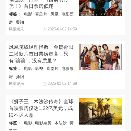
咣！》首日票房低迷
标签：
电影
喜剧片
凤凰
电影票
房
费翔
凤凰娱乐
2025-01-02 14:59
凤凰院线经理指数｜金晨孙阳
二搭新片首日票房虚高，只
有“骗骗”，没有质量？
标签：
电影
影视
喜剧片
电影票
房
孙阳
凤凰娱乐
2025-01-02 14:59
《狮子王：木法沙传奇》全球
首映票房仅达1.22亿美元，成
绩不尽人意
标签：
电影
电影票房
木法沙
狮