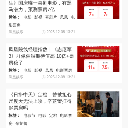
生》国庆唯一喜剧电影，有黑
马潜力，预测票房7亿
标签：
电影
影视
喜剧片
凤凰
电
影票房
凤凰娱乐
2025-12-08 13:21
凤凰院线经理指数｜《志愿军
3》群像催泪期待值高 10亿+票
房稳了
标签：
电影
影视
凤凰
电影票房
凤凰娱乐
2025-12-08 13:21
《日掛中天》定档，曾被担心
尺度大无法上映，辛芷蕾扛得
起票房吗
标签：
电影节
电影
定档
电影票
房
辛芷蕾