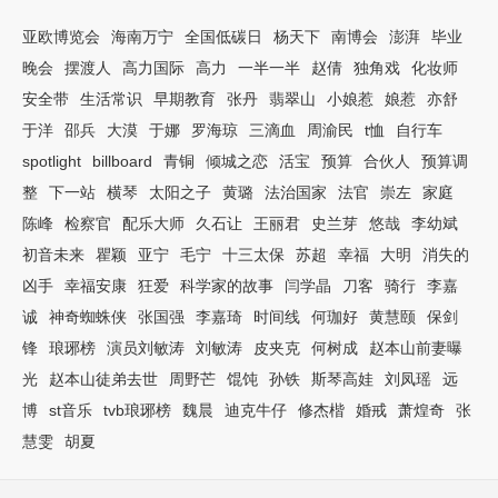
亚欧博览会
海南万宁
全国低碳日
杨天下
南博会
澎湃
毕业
晚会
摆渡人
高力国际
高力
一半一半
赵倩
独角戏
化妆师
安全带
生活常识
早期教育
张丹
翡翠山
小娘惹
娘惹
亦舒
于洋
邵兵
大漠
于娜
罗海琼
三滴血
周渝民
t恤
自行车
spotlight
billboard
青铜
倾城之恋
活宝
预算
合伙人
预算调
整
下一站
横琴
太阳之子
黄璐
法治国家
法官
崇左
家庭
陈峰
检察官
配乐大师
久石让
王丽君
史兰芽
悠哉
李幼斌
初音未来
瞿颖
亚宁
毛宁
十三太保
苏超
幸福
大明
消失的
凶手
幸福安康
狂爱
科学家的故事
闫学晶
刀客
骑行
李嘉
诚
神奇蜘蛛侠
张国强
李嘉琦
时间线
何珈好
黄慧颐
保剑
锋
琅琊榜
演员刘敏涛
刘敏涛
皮夹克
何树成
赵本山前妻曝
光
赵本山徒弟去世
周野芒
馄饨
孙铁
斯琴高娃
刘凤瑶
远
博
st音乐
tvb琅琊榜
魏晨
迪克牛仔
修杰楷
婚戒
萧煌奇
张
慧雯
胡夏