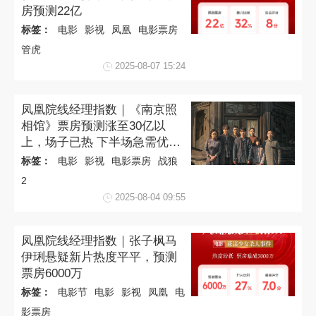
房预测22亿
标签：
电影
影视
凤凰
电影票房
管虎
2025-08-07 15:24
凤凰院线经理指数｜《南京照
相馆》票房预测涨至30亿以
上，场子已热 下半场急需优质
电影
标签：
电影
影视
电影票房
战狼
2
2025-08-04 09:55
凤凰院线经理指数｜张子枫马
伊琍悬疑新片热度平平，预测
票房6000万
标签：
电影节
电影
影视
凤凰
电
影票房