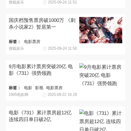
搜狐娱乐
2025-09-24 11:51
国庆档预售票房破1000万 《刺
杀小说家2》暂居第一
标签：
电影票房
搜狐娱乐
2025-09-24 11:50
9月电影累计票房突破20亿 电
影《731》强势领跑
标签：
电影
影视
电影票房
1905电影网
2025-09-22 16:28
电影《731》累计票房超12亿
连续四日单日破2亿