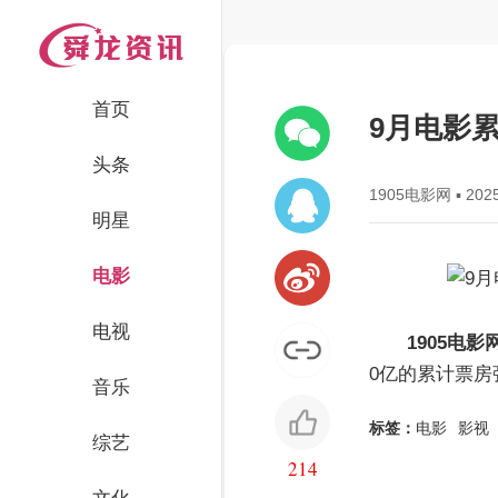
首页
9月电影累
头条
1905电影网
▪
2025
明星
电影
电视
1905电影
0亿的累计票
音乐
标签：
电影
影视
综艺
214