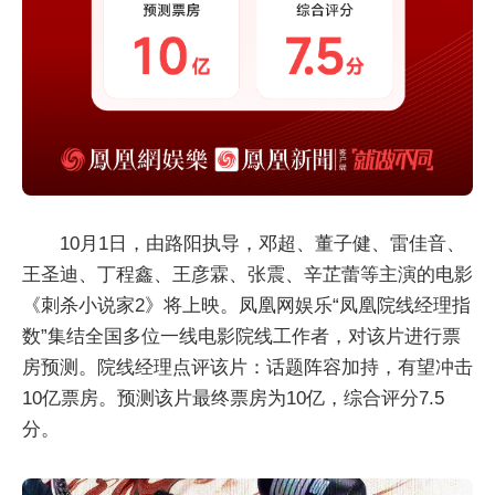
10月1日，由路阳执导，邓超、董子健、雷佳音、
王圣迪、丁程鑫、王彦霖、张震、辛芷蕾等主演的电影
《刺杀小说家2》将上映。凤凰网娱乐“凤凰院线经理指
数”集结全国多位一线电影院线工作者，对该片进行票
房预测。院线经理点评该片：话题阵容加持，有望冲击
10亿票房。预测该片最终票房为10亿，综合评分7.5
分。