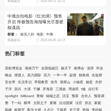
凤凰娱乐
2025-09-21 15:21
中俄合拍电影《红丝绸》预售
开启 终极预告海报曝光尽显硬
核谍战
标签：
娱乐八卦
电影
中俄
凤凰娱乐
2025-09-05 14:17
热门标签
亚欧博览会
海南万宁
全国低碳日
杨天下
南博会
澎湃
毕业
晚会
摆渡人
高力国际
高力
一半一半
赵倩
独角戏
化妆师
安全带
生活常识
早期教育
张丹
翡翠山
小娘惹
娘惹
亦舒
于洋
邵兵
大漠
于娜
罗海琼
三滴血
周渝民
t恤
自行车
spotlight
billboard
青铜
倾城之恋
活宝
预算
合伙人
预算调
整
下一站
横琴
太阳之子
黄璐
法治国家
法官
崇左
家庭
陈峰
检察官
配乐大师
久石让
王丽君
史兰芽
悠哉
李幼斌