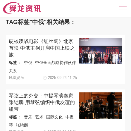
TAG标签"中俄"相关结果：
硬核谍战电影《红丝绸》北京
首映 中俄主创开启中国上映之
旅
标签：
中俄
中俄全面战略协作伙伴
关系
凤凰娱乐
2025-09-24 11:25
琴弦上的外交：中提琴演奏家
张铠麟 用琴弦编织中俄友谊的
纽带
标签：
音乐
艺术
国际文化
中提
琴
张铠麟