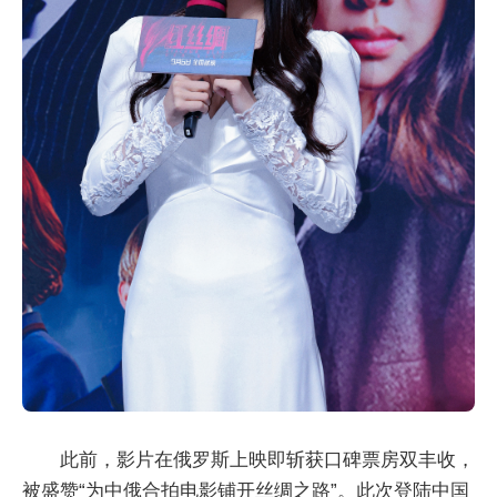
此前，影片在俄罗斯上映即斩获口碑票房双丰收，
被盛赞“为中俄合拍电影铺开丝绸之路”。此次登陆中国