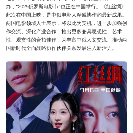
办，“2025俄罗斯电影节”也正在中国举行。《红丝绸》
此次在中国上映，是中俄电影人精诚协作的最新成果。
两国电影领域人士表示，将以此为契机，进一步加强创
作交流、深化产业合作，推出更多兼具思想性、艺术
性、观赏性的合拍佳作，为丰富中俄人文交流、推动两
国新时代全面战略协作伙伴关系发展注入新活力。