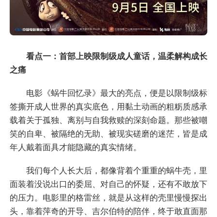
看点一：首部上映限制级成人童话，温柔解构成长
之痛
电影《蜗牛回忆录》最大的亮点，便是以限制级标
签撕开成人世界的真实底色，用黏土动画的粗粝质感承
载着关于孤独、离别与自我救赎的深刻命题。那些被嘲
笑的自卑、被隔绝的无助、被现实磋磨的迷茫，皆是成
年人戴着面具才能隐藏的真实情绪。
我们每个人长大后，都像背着个重重的蜗牛壳，里
面装着没说出口的委屈、对自己的怀疑，还有不敢放下
的压力。电影里的格雷丝，就是从这样的壳里慢慢探出
头，靠着萍奇的开导、吉尔伯特的陪伴，终于敢直面那