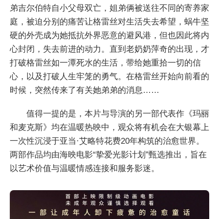
弟吉尔伯特自小父母双亡，姐弟俩被送往不同的寄养家
庭，被迫分别的痛苦让格雷丝对生活失去希望，蜗牛坚
硬的外壳成为她抵抗外界恶意的避风港，但也因此将内
心封闭，失去前进的动力。直到老奶奶萍奇的出现，才
打破格雷丝如一潭死水的生活，带给她重拾一切的信
心，以及打破人生牢笼的勇气。在格雷丝开始向前看的
时候，突然传来了有关她弟弟的消息……
值得一提的是，本片与导演的另一部代表作《玛丽
和麦克斯》均在温暖热映中，观众将有机会在大银幕上
一次性沉浸于亚当·艾略特花费20年构筑的治愈世界。
两部作品均由海映电影“挚爱光影计划”甄选推出，旨在
以艺术价值与温暖情感连接和服务影迷。