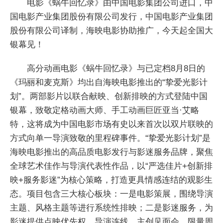
电影《蜗牛回忆录》由中国电影集团公司进口，中
国电影产业集团股份有限公司发行，中国电影产业集团
股份有限公司译制，海映电影协助推广，今天起全国大
银幕见！
高分动画电影《蜗牛回忆录》与已定档8月8日的
《玛丽和麦克斯》均出自海映电影推出的“挚爱光影计
划”。两部影片以联合献映、创新排映的方式登陆中国
银幕，致敬定格动画大师、手工动画巨匠亚当·艾略
特，这将成为中国电影市场有史以来首次以双片联映的
方式向单一导演致敬的里程碑事件。“挚爱光影计划”是
海映电影推出的高品质电影发行与影迷服务品牌，聚焦
全球艺术佳作与导演代表性作品，以“严选佳片+创新排
映+服务影迷”为核心策略，打造更具情感连结的观影生
态。项目包含三大核心板块：一是电影策展，围绕导演
主题、风格主题等进行系统性排映；二是影迷服务，为
影迷提供点映优先权、导演连线、主创见面会、限量周