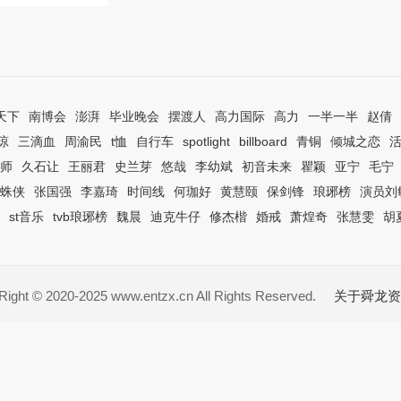
天下
南博会
澎湃
毕业晚会
摆渡人
高力国际
高力
一半一半
赵倩
琼
三滴血
周渝民
t恤
自行车
spotlight
billboard
青铜
倾城之恋
师
久石让
王丽君
史兰芽
悠哉
李幼斌
初音未来
瞿颖
亚宁
毛宁
蛛侠
张国强
李嘉琦
时间线
何珈好
黄慧颐
保剑锋
琅琊榜
演员刘
st音乐
tvb琅琊榜
魏晨
迪克牛仔
修杰楷
婚戒
萧煌奇
张慧雯
胡
ight © 2020-2025 www.entzx.cn All Rights Reserved.
关于舜龙资