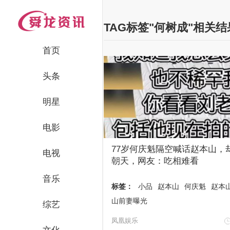
TAG标签"何树成"相关
首页
头条
明星
电影
77岁何庆魁隔空喊话赵本山，
电视
朝天，网友：吃相难看
音乐
标签：
小品
赵本山
何庆魁
赵本
山前妻曝光
综艺
凤凰娱乐