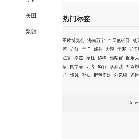
文化
美图
热门标签
繁體
亚欧博览会
海南万宁
全国低碳日
杨
惹
亦舒
于洋
邵兵
大漠
于娜
罗海
法官
崇左
家庭
陈峰
检察官
配乐大
事
闫学晶
刀客
骑行
李嘉诚
神奇蜘
芒
馄饨
孙铁
斯琴高娃
刘凤瑶
远博
CopyR