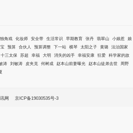
独角戏
化妆师
安全带
生活常识
早期教育
张丹
翡翠山
小娘惹
娘
活宝
预算
合伙人
预算调整
下一站
横琴
太阳之子
黄璐
法治国家
十三太保
苏超
幸福
大明
消失的凶手
幸福安康
狂爱
科学家的故
敏涛
刘敏涛
皮夹克
何树成
赵本山前妻曝光
赵本山徒弟去世
周野
夏
讯网
京ICP备19030535号-3