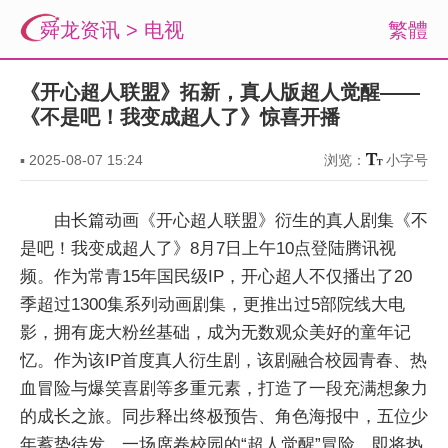
舜龙资讯
>
电视
繁體
《开心超人联盟》拓新，真人版超人觉醒——
《不是吧！我变成超人了》惊喜开播
▪
2025-08-07 15:24
浏览：
小字号
由长篇动画《开心超人联盟》衍生的真人剧集《不
是吧！我变成超人了》8月7日上午10点登陆腾讯视
频。作为常青15年国民级IP，开心超人不仅播出了20
季超过1300集系列动画剧集，更推出过5部院线大电
影，拥有庞大粉丝基础，成为无数观众美好的童年记
忆。作为该IP首度真人衍生剧，该剧融合校园青春、热
血冒险与爆笑喜剧等多重元素，打造了一段充满想象力
的成长之旅。同步释出终极预告、角色海报中，五位少
年蓄势待发，一场席卷校园的“超人觉醒”冒险，即将热