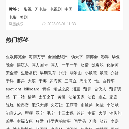
标签：
影视
闪电侠
电视剧
中国
电影
美剧
凤凰娱乐
2023-06-01 11:33
热门标签
亚欧博览会
海南万宁
全国低碳日
杨天下
南博会
澎湃
毕业
晚会
摆渡人
高力国际
高力
一半一半
赵倩
独角戏
化妆师
安全带
生活常识
早期教育
张丹
翡翠山
小娘惹
娘惹
亦舒
于洋
邵兵
大漠
于娜
罗海琼
三滴血
周渝民
t恤
自行车
spotlight
billboard
青铜
倾城之恋
活宝
预算
合伙人
预算调
整
下一站
横琴
太阳之子
黄璐
法治国家
法官
崇左
家庭
陈峰
检察官
配乐大师
久石让
王丽君
史兰芽
悠哉
李幼斌
初音未来
瞿颖
亚宁
毛宁
十三太保
苏超
幸福
大明
消失的
凶手
幸福安康
狂爱
科学家的故事
闫学晶
刀客
骑行
李嘉