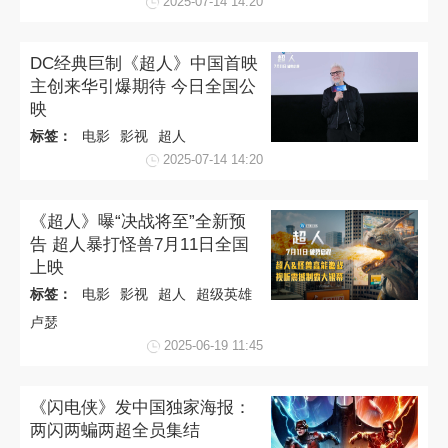
2025-07-14 14:20
DC经典巨制《超人》中国首映
主创来华引爆期待 今日全国公
映
标签：
电影
影视
超人
2025-07-14 14:20
《超人》曝“决战将至”全新预
告 超人暴打怪兽7月11日全国
上映
标签：
电影
影视
超人
超级英雄
卢瑟
2025-06-19 11:45
《闪电侠》发中国独家海报：
两闪两蝙两超全员集结