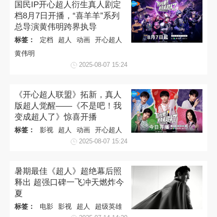
国民IP开心超人衍生真人剧定
档8月7日开播，“喜羊羊”系列
总导演黄伟明跨界执导
标签：
定档
超人
动画
开心超人
黄伟明
2025-08-07 15:24
《开心超人联盟》拓新，真人
版超人觉醒——《不是吧！我
变成超人了》惊喜开播
标签：
影视
超人
动画
开心超人
2025-08-07 15:24
暑期最佳《超人》超绝幕后照
释出 超强口碑一飞冲天燃炸今
夏
标签：
电影
影视
超人
超级英雄