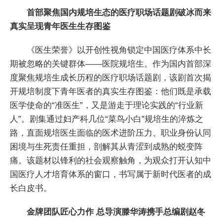
首部聚焦国内规培生态的医疗职场话题剧破冰而来
真实呈现青年医生生存图鉴
《医生荣誉》以开创性视角锁定中国医疗体系中长
期被忽略的关键群体——医院规培生。作为国内首部深
度聚焦规培生成长历程的医疗职场话题剧，该剧首次揭
开规培制度下青年医者的真实生存图鉴：他们既是承载
医学使命的“准医生”，又是游走于理论实践的“行业新
人”。剧集通过妇产科几位“菜鸟小白”规培生的淬炼之
路，直面规培医生面临的医术进阶压力、职业身份认同
困境与生死责任重担，剖解其从青涩到成熟的蜕变阵
痛。该题材以锋利的社会观察触角，为观众打开认知中
国医疗人才培育体系的窗口，书写属于新时代医者的成
长白皮书。
金牌团队匠心力作 总导演滕华涛携手总编剧赵冬