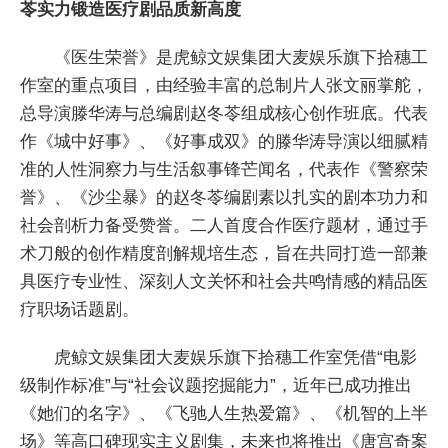
苓实力锻造医疗剧品质新高度
《医生荣誉》是虎鲸文娱集团大麦娱乐旗下拾穗工
作室的重点项目，由经验丰富的总制片人张文丽掌舵，
总导演滕华涛与总编剧赵冬苓组成核心创作班底。代表
作《城中好事》、《好事成双》的滕华涛导演以细腻精
准的人性洞察力与生活叙事锋芒闻名，代表作《警察荣
誉》、《沙尘暴》的赵冬苓编剧素以扎实的剧本功力和
社会剖析力备受赞誉。二人首度合作医疗题材，通过手
术刀般的创作精度剖解规培生态，旨在共同打造一部兼
具医疗专业性、深刻人文关怀和社会共鸣情感的精品医
疗职场话题剧。
虎鲸文娱集团大麦娱乐旗下拾穗工作室凭借“电影
级制作标准”与“社会议题挖掘能力”，近年已成功推出
《她们的名字》、《飞驰人生热爱篇》、《机智的上半
场》等高口碑现实主义剧集，未来也将推出《唐宫奇案