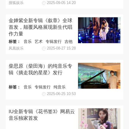
搜狐娱乐
2025-09-05 14:20
金婵紫全新专辑《叙章》全球
首发，颠覆风格展现新生代唱
作力量
标签：
音乐
艺术
专辑发行
吉他
凤凰娱乐
2025-08-27 15:28
柴思原（柴田海）的纯音乐专
辑《摘走我的星星》发行
标签：
音乐
专辑发行
纯音乐
2025-06-25 10:53
IU全新专辑《花书签3》网易云
音乐独家首发