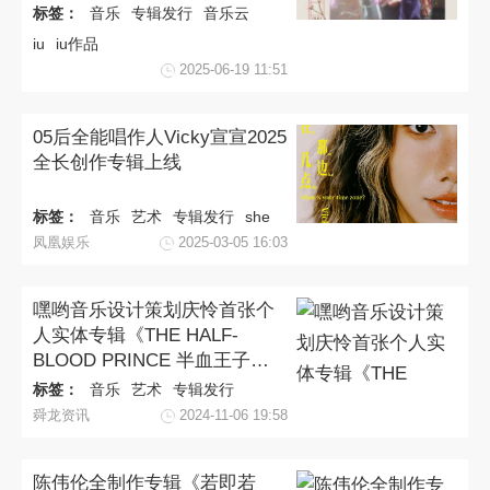
标签：
音乐
专辑发行
音乐云
iu
iu作品
2025-06-19 11:51
05后全能唱作人Vicky宣宣2025
全长创作专辑上线
标签：
音乐
艺术
专辑发行
she
凤凰娱乐
2025-03-05 16:03
嘿哟音乐设计策划庆怜首张个
人实体专辑《THE HALF-
BLOOD PRINCE 半血王子》
正式预售
标签：
音乐
艺术
专辑发行
舜龙资讯
2024-11-06 19:58
陈伟伦全制作专辑《若即若