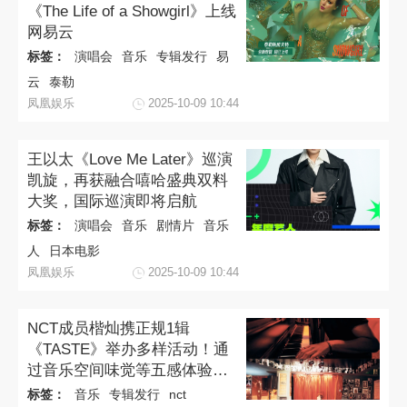
《The Life of a Showgirl》上线
网易云
标签：
演唱会
音乐
专辑发行
易
云
泰勒
凤凰娱乐
2025-10-09 10:44
王以太《Love Me Later》巡演
凯旋，再获融合嘻哈盛典双料
大奖，国际巡演即将启航
标签：
演唱会
音乐
剧情片
音乐
人
日本电影
凤凰娱乐
2025-10-09 10:44
NCT成员楷灿携正规1辑
《TASTE》举办多样活动！通
过音乐空间味觉等五感体验首
张Solo专辑！
标签：
音乐
专辑发行
nct