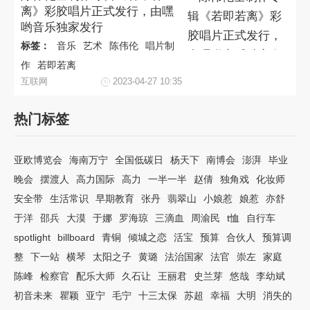
离》彩胶唱片正式发行，由嘿
哟音乐独家发行
标签：
音乐
艺术
陈伟伦
唱片制
作
若即若离
互联网
2023-04-27 10:35
热门标签
亚欧博览会
海南万宁
全国低碳日
杨天下
南博会
澎湃
毕业
晚会
摆渡人
高力国际
高力
一半一半
赵倩
独角戏
化妆师
安全带
生活常识
早期教育
张丹
翡翠山
小娘惹
娘惹
亦舒
于洋
邵兵
大漠
于娜
罗海琼
三滴血
周渝民
t恤
自行车
spotlight
billboard
青铜
倾城之恋
活宝
预算
合伙人
预算调
整
下一站
横琴
太阳之子
黄璐
法治国家
法官
崇左
家庭
陈峰
检察官
配乐大师
久石让
王丽君
史兰芽
悠哉
李幼斌
初音未来
瞿颖
亚宁
毛宁
十三太保
苏超
幸福
大明
消失的