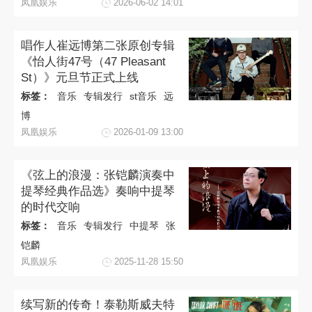
凤凰娱乐
2026-06-02 14:01
唱作人崔远博第二张原创专辑
《怡人街47号（47 Pleasant
St）》元旦节正式上线
标签：
音乐
专辑发行
st音乐
远
博
凤凰娱乐
2026-01-09 13:00
《弦上的浪漫：张铠麟演奏中
提琴经典作品选》奏响中提琴
的时代交响
标签：
音乐
专辑发行
中提琴
张
铠麟
凤凰娱乐
2025-11-28 15:50
续写新的传奇！泰勒斯威夫特