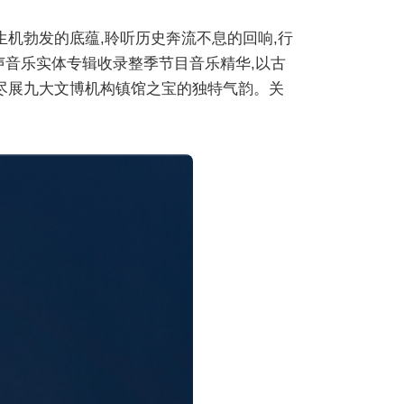
生机勃发的底蕴,聆听历史奔流不息的回响,行
声音乐实体专辑收录整季节目音乐精华,以古
尽展九大文博机构镇馆之宝的独特气韵。关