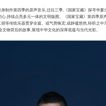
身制作第四季的原声音乐,过往三季,《国家宝藏》探寻华夏
归初心,持续点亮多元一体的文明版图。《国家宝藏》第四季原
胡等传统乐器贯穿全篇。或气势恢宏,或静谧悠然,聆听之中
绘文物背后的故事,展现中华文化的深厚底蕴与当代光彩。