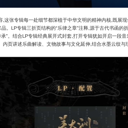
容,这张专辑每一处细节都深植于中华文明的精神内核,既展现
品。LP专辑三折页结构的“乐律之章”注释,源于古代书函的
传承”。结合LP专辑经典展开式封套,打开专辑犹如开启一段
。内页讲述乐曲解读、文物故事与文化延伸,结合水墨云纹与