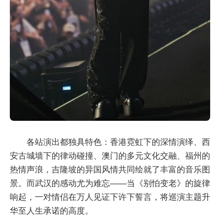
各站演出都独具特色：香港霓虹下的深情演绎、西
安古城墙下的律动碰撞、澳门的多元文化交融、福州的
热情声浪，吉隆坡的异国风情共同绘就了丰富的音乐图
景。而武汉的感动尤为难忘——当《别怕变老》的旋律
响起，一对情侣在万人见证下许下誓言，将巡演主题升
华至人生承诺的高度。