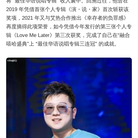
将 “最佳华语说唱专辑” 收入囊中。回溯过往，他曾在
2019 年凭借首张个人专辑《演・说・家》首次斩获该
奖项，2021 年又与艾热合作推出《幸存者的负罪感》
再度摘得此项荣誉，如今凭借今年发行的第三张个人专
辑《Love Me Later》第三次获奖，完成了自己在“融合
嘻哈盛典”上 “最佳华语说唱专辑三连冠” 的成就。