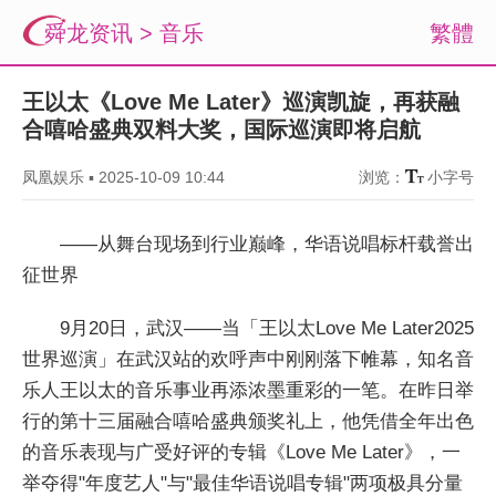
舜龙资讯
>
音乐
繁體
王以太《Love Me Later》巡演凯旋，再获融
合嘻哈盛典双料大奖，国际巡演即将启航
凤凰娱乐
▪
2025-10-09 10:44
浏览：
小字号
——从舞台现场到行业巅峰，华语说唱标杆载誉出
征世界
9月20日，武汉——当「王以太Love Me Later2025
世界巡演」在武汉站的欢呼声中刚刚落下帷幕，知名音
乐人王以太的音乐事业再添浓墨重彩的一笔。在昨日举
行的第十三届融合嘻哈盛典颁奖礼上，他凭借全年出色
的音乐表现与广受好评的专辑《Love Me Later》，一
举夺得"年度艺人"与"最佳华语说唱专辑"两项极具分量