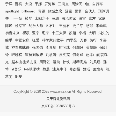
于洋
邵兵
大漠
于娜
罗海琼
三滴血
周渝民
t恤
自行车
spotlight
billboard
青铜
倾城之恋
活宝
预算
合伙人
预算调
整
下一站
横琴
太阳之子
黄璐
法治国家
法官
崇左
家庭
陈峰
检察官
配乐大师
久石让
王丽君
史兰芽
悠哉
李幼斌
初音未来
瞿颖
亚宁
毛宁
十三太保
苏超
幸福
大明
消失的
凶手
幸福安康
狂爱
科学家的故事
闫学晶
刀客
骑行
李嘉
诚
神奇蜘蛛侠
张国强
李嘉琦
时间线
何珈好
黄慧颐
保剑
锋
琅琊榜
演员刘敏涛
刘敏涛
皮夹克
何树成
赵本山前妻曝
光
赵本山徒弟去世
周野芒
馄饨
孙铁
斯琴高娃
刘凤瑶
远
博
st音乐
tvb琅琊榜
魏晨
迪克牛仔
修杰楷
婚戒
萧煌奇
张
慧雯
胡夏
CopyRight © 2020-2025 www.entzx.cn All Rights Reserved.
关于舜龙资讯网
京ICP备19030535号-3