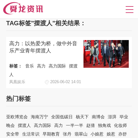
TAG标签"摆渡人"相关结果：
高力：以热爱为桥，做中外音
乐产业青年摆渡人
标签：
音乐
高力
高力国际
摆渡
人
凤凰娱乐
2026-06-02 14:01
热门标签
亚欧博览会
海南万宁
全国低碳日
杨天下
南博会
澎湃
毕业
晚会
摆渡人
高力国际
高力
一半一半
赵倩
独角戏
化妆师
安全带
生活常识
早期教育
张丹
翡翠山
小娘惹
娘惹
亦舒