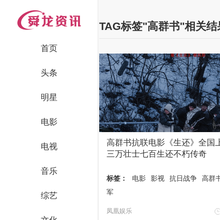
TAG标签"高群书"相关
首页
头条
明星
电影
高群书抗联电影《生还》全国上
电视
三万壮士七百生还不朽传奇
音乐
标签：
电影
影视
抗日战争
高群
军
综艺
凤凰娱乐