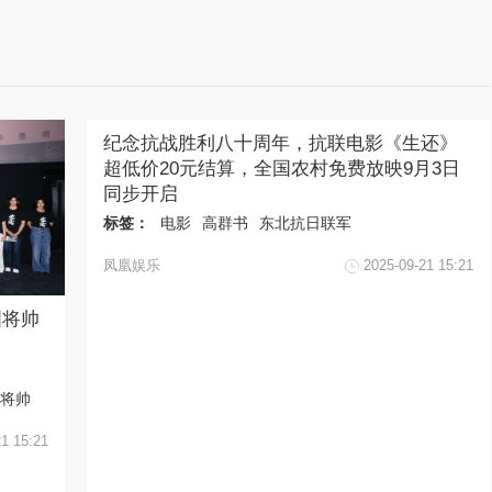
纪念抗战胜利八十周年，抗联电影《生还》
超低价20元结算，全国农村免费放映9月3日
同步开启
标签：
电影
高群书
东北抗日联军
凤凰娱乐
2025-09-21 15:21
国将帅
将帅
21 15:21