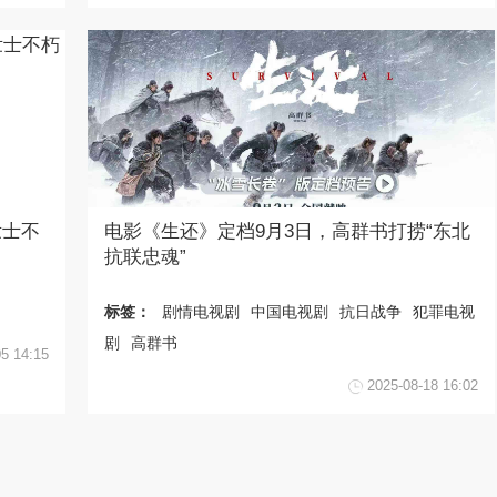
壮士不
电影《生还》定档9月3日，高群书打捞“东北
抗联忠魂”
标签：
剧情电视剧
中国电视剧
抗日战争
犯罪电视
剧
高群书
05 14:15
2025-08-18 16:02