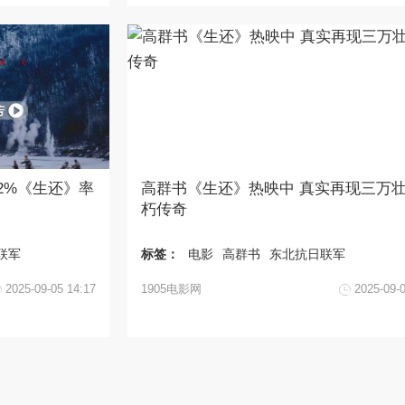
2%《生还》率
高群书《生还》热映中 真实再现三万
朽传奇
联军
标签：
电影
高群书
东北抗日联军
2025-09-05 14:17
1905电影网
2025-09-