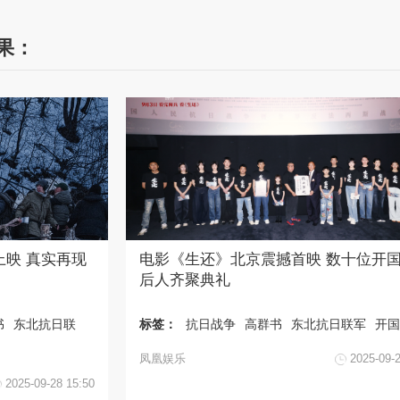
结果：
映 真实再现
电影《生还》北京震撼首映 数十位开
后人齐聚典礼
书
东北抗日联
标签：
抗日战争
高群书
东北抗日联军
开国
凤凰娱乐
2025-09-
2025-09-28 15:50