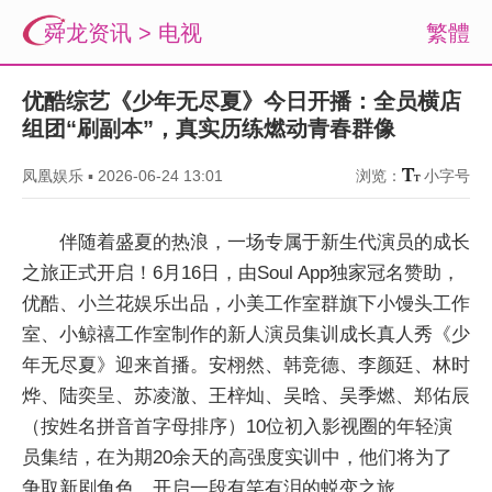
舜龙资讯
>
电视
繁體
优酷综艺《少年无尽夏》今日开播：全员横店
组团“刷副本”，真实历练燃动青春群像
凤凰娱乐
▪
2026-06-24 13:01
浏览：
小字号
伴随着盛夏的热浪，一场专属于新生代演员的成长
之旅正式开启！6月16日，由Soul App独家冠名赞助，
优酷、小兰花娱乐出品，小美工作室群旗下小馒头工作
室、小鲸禧工作室制作的新人演员集训成长真人秀《少
年无尽夏》迎来首播。安栩然、韩竞德、李颜廷、林时
烨、陆奕呈、苏凌澈、王梓灿、吴晗、吴季燃、郑佑辰
（按姓名拼音首字母排序）10位初入影视圈的年轻演
员集结，在为期20余天的高强度实训中，他们将为了
争取新剧角色，开启一段有笑有泪的蜕变之旅。