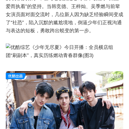
爱而执着”的坚持。当韩竞德、王梓灿、吴季燃与前辈
女演员面对面交流时，几位新人因为缺乏经验瞬间变成
了“社恐”，陷入沉默的尴尬境地，倒逼少年们正视沟通
与表达的短板，勇敢跨出蜕变的第一步。