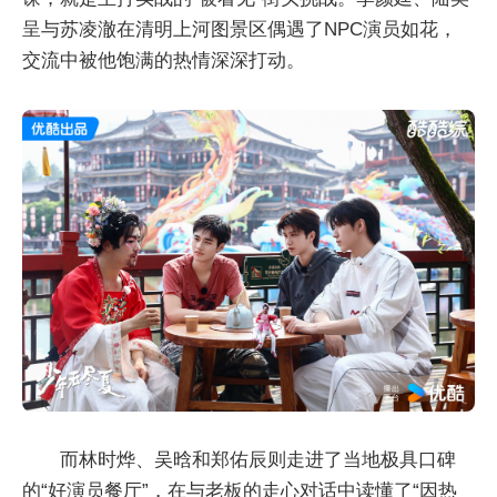
呈与苏凌澈在清明上河图景区偶遇了NPC演员如花，
交流中被他饱满的热情深深打动。
而林时烨、吴晗和郑佑辰则走进了当地极具口碑
的“好演员餐厅”，在与老板的走心对话中读懂了“因热