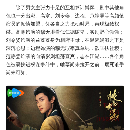
除了男女主张力十足的互相算计博弈，剧中其他角
色也十分出彩。高寒、刘令姿、边程、范静雯等高颜值
演员的倾情加盟，凭各自之力搅动时局，再现极致权
谋。高寒饰演的穆无垠看似仁德谦卑，实则野心勃勃；
刘令姿饰演的孟蓁蓁身为相府主母，在温婉娴淑之下是
深沉心思；边程饰演的穆无瑕率真单纯，欲匡扶社稷；
范静雯饰演的向清影则坦荡直爽，志在江湖……各个角
色被裹挟进权谋争斗中，帷幕尚未拉开之前，鹿死谁手
尚未可知。