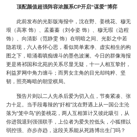
顶配颜值超强阵容
浓颜系
CP
开启
“
谋爱
”
博弈
此前发布的光影版海报中，沈在野、姜桃花、穆无
垠（高寒 饰）、孟蓁蓁（刘令姿 饰）、穆无瑕（边程
饰）、向清影（范静雯 饰）在明暗之间、光影之中若
隐若现，六人各怀心思，看似简单素净、虚实相生的构
图之下，暗涌着嗔痴缠斗的墨色波澜。今日的群像海报
更是将祁国和北苑的关系尽显无疑，十一人相互挚肘，
利益罗网中角力缠斗；而男女主角的目光却纯粹、坚
韧，照亮晦暗的朝堂棋局。
预告片则以二人先杀后爱为切入点，节奏紧凑、张
力十足。当手段毒辣的“奸相”沈在野遇上从一国公主沦
落为“笼中鸟”的姜桃花，两人互相算计又彼此吸引，从
你进我退到强强联手，上位者为爱失控低头，小狐狸以
弱控强、亦步亦趋，这段关系能从死路博出生门吗？