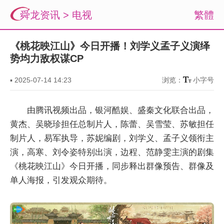
舜龙资讯
>
电视
繁體
《桃花映江山》今日开播！刘学义孟子义演绎
势均力敌权谋CP
▪
2025-07-14 14:23
浏览：
小字号
由腾讯视频出品，银河酷娱、盛秦文化联合出品，
黄杰、吴晓珍担任总制片人，陈蕾、吴雪莹、苏敏担任
制片人，易军执导，苏妮编剧，刘学义、孟子义领衔主
演，高寒、刘令姿特别出演，边程、范静雯主演的剧集
《桃花映江山》今日开播，同步释出群像预告、群像及
单人海报，引发观众期待。