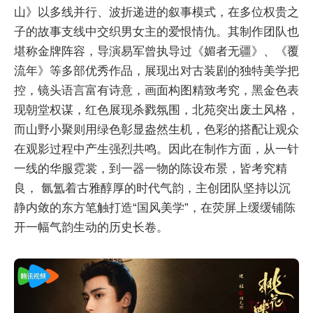
山》以多线并行、波折递进的叙事模式，在多位权贵之
子的故事支线中交织男女主的爱恨情仇。其制作团队也
堪称金牌阵容，导演易军曾执导过《媚者无疆》、《覆
流年》等多部优秀作品，展现出对古装剧的独特美学把
控，镜头语言富有诗意，画面构图精致考究，黑金色表
现朝堂权谋，红色展现杀戮氛围，北苑突出废土风格，
而山野小聚则用绿色彰显盎然生机，色彩的搭配让观众
在观影过程中产生强烈共鸣。因此在制作方面，从一针
一线的华服霓裳，到一器一物的陈设布景，皆考究精
良， 氤氲着古雅醇厚的时代气韵，主创团队坚持以沉
静内敛的东方笔触打造“国风美学”，在荧屏上缓缓铺陈
开一幅气韵生动的历史长卷。