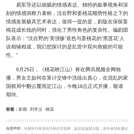
易军导还以细腻的情感表达、独特的叙事视角和深
刻的情感洞察力著称，沈在野和姜桃花顺势性格之下的
情感发展极具艺术表达，值得一提的是，剧版在保留姜
桃花成长线的同时，强化了男性角色的复杂性。编剧团
队表示：“沈在野的‘美强惨’底色与姜桃花的‘黑莲花’人
设相辅相成，我们想探讨的是乱世中双向救赎的可能
性。”
6月25日，《桃花映江山》将在腾讯视频全网独
播，男女主如何在算计交锋中洗练出真心，在混乱的家
国棋局中翻云覆雨定江山，今晚18点正式开播，敬请
期待。
标签：
影视
刘学义
桃花
免责声明：
本网所刊登资讯均来自互联网，如涉及版权问题，请作者持权属证