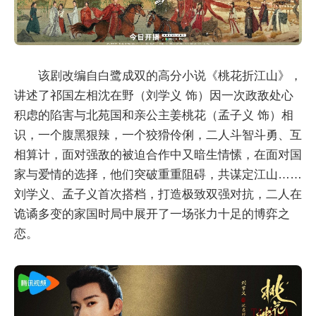
该剧改编自白鹭成双的高分小说《桃花折江山》，
讲述了祁国左相沈在野（刘学义 饰）因一次政敌处心
积虑的陷害与北苑国和亲公主姜桃花（孟子义 饰）相
识，一个腹黑狠辣，一个狡猾伶俐，二人斗智斗勇、互
相算计，面对强敌的被迫合作中又暗生情愫，在面对国
家与爱情的选择，他们突破重重阻碍，共谋定江山……
刘学义、孟子义首次搭档，打造极致双强对抗，二人在
诡谲多变的家国时局中展开了一场张力十足的博弈之
恋。