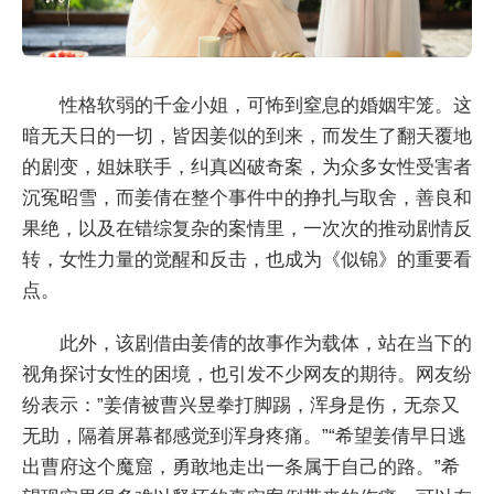
性格软弱的千金小姐，可怖到窒息的婚姻牢笼。这
暗无天日的一切，皆因姜似的到来，而发生了翻天覆地
的剧变，姐妹联手，纠真凶破奇案，为众多女性受害者
沉冤昭雪，而姜倩在整个事件中的挣扎与取舍，善良和
果绝，以及在错综复杂的案情里，一次次的推动剧情反
转，女性力量的觉醒和反击，也成为《似锦》的重要看
点。
此外，该剧借由姜倩的故事作为载体，站在当下的
视角探讨女性的困境，也引发不少网友的期待。网友纷
纷表示：”姜倩被曹兴昱拳打脚踢，浑身是伤，无奈又
无助，隔着屏幕都感觉到浑身疼痛。”“希望姜倩早日逃
出曹府这个魔窟，勇敢地走出一条属于自己的路。”希