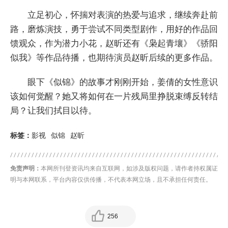
立足初心，怀揣对表演的热爱与追求，继续奔赴前
路，磨炼演技，勇于尝试不同类型剧作，用好的作品回
馈观众，作为潜力小花，赵昕还有《枭起青壤》《骄阳
似我》等作品待播，也期待演员赵昕后续的更多作品。
眼下《似锦》的故事才刚刚开始，姜倩的女性意识
该如何觉醒？她又将如何在一片残局里挣脱束缚反转结
局？让我们拭目以待。
标签：
影视
似锦
赵昕
免责声明：
本网所刊登资讯均来自互联网，如涉及版权问题，请作者持权属证
明与本网联系，平台内容仅供传播，不代表本网立场，且不承担任何责任。
256