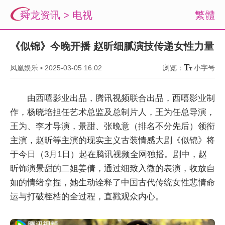
舜龙资讯
>
电视
繁體
《似锦》今晚开播 赵昕细腻演技传递女性力量
凤凰娱乐
▪
2025-03-05 16:02
浏览：
小字号
由西嘻影业出品，腾讯视频联合出品，西嘻影业制
作，杨晓培担任艺术总监及总制片人，王为任总导演，
王为、李才导演，景甜、张晚意（排名不分先后）领衔
主演，赵昕等主演的现实主义古装情感大剧《似锦》将
于今日（3月1日）起在腾讯视频全网独播。剧中，赵
昕饰演景甜的二姐姜倩，通过细致入微的表演，收放自
如的情绪拿捏，她生动诠释了中国古代传统女性悲情命
运与打破桎梏的全过程，直戳观众内心。