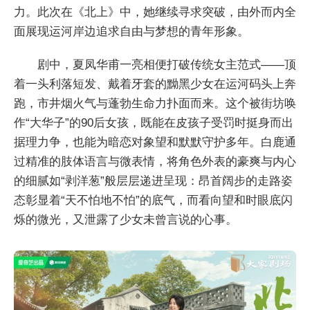
力。此次在《北上》中，她继续寻求突破，由外而内全
面展现运河岸边追求自由与梦想的青年形象。
剧中，夏凤华甫一亮相便打破传统女主范式——顶
着一头利落短发、戴着牙套的黝黑少女在运河码头上奔
跑，市井烟火气与蓬勃生命力扑面而来。这个被街坊唤
作“大华子”的90后女孩，既能在皮孩子受罚时挺身而出
据理力争，也能为暗恋对象望和默默守护多年。白鹿通
过精准的肢体语言与微表情，将角色外表的豪爽与内心
的细腻如“剥洋葱”般层层递进呈现：昂首阔步的走路姿
态彰显着“天不怕地不怕”的底气，而看向望和时眼底闪
烁的微光，又泄露了少女未曾言说的心事。