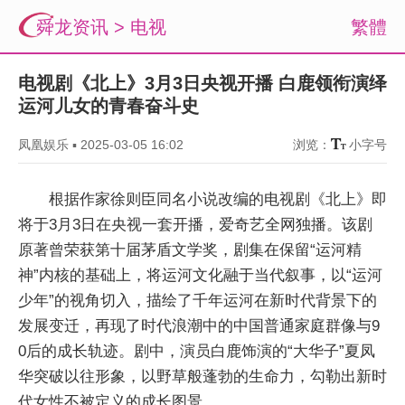
舜龙资讯
>
电视
繁體
电视剧《北上》3月3日央视开播 白鹿领衔演绎
运河儿女的青春奋斗史
凤凰娱乐
▪
2025-03-05 16:02
浏览：
小字号
根据作家徐则臣同名小说改编的电视剧《北上》即
将于3月3日在央视一套开播，爱奇艺全网独播。该剧
原著曾荣获第十届茅盾文学奖，剧集在保留“运河精
神”内核的基础上，将运河文化融于当代叙事，以“运河
少年”的视角切入，描绘了千年运河在新时代背景下的
发展变迁，再现了时代浪潮中的中国普通家庭群像与9
0后的成长轨迹。剧中，演员白鹿饰演的“大华子”夏凤
华突破以往形象，以野草般蓬勃的生命力，勾勒出新时
代女性不被定义的成长图景。