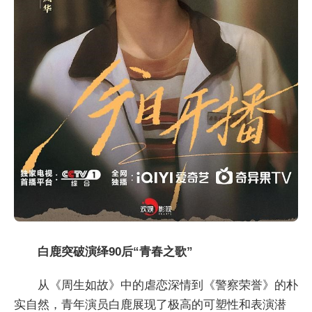
白鹿突破演绎90后“青春之歌”
从《周生如故》中的虐恋深情到《警察荣誉》的朴
实自然，青年演员白鹿展现了极高的可塑性和表演潜