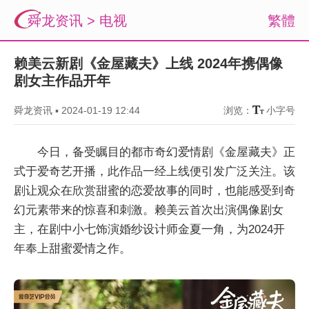
舜龙资讯
>
电视
繁體
赖美云新剧《金屋藏夫》上线 2024年携偶像
剧女主作品开年
舜龙资讯
▪
2024-01-19 12:44
浏览：
小字号
今日，备受瞩目的都市奇幻爱情剧《金屋藏夫》正
式于爱奇艺开播，此作品一经上线便引发广泛关注。该
剧让观众在欣赏甜蜜的恋爱故事的同时，也能感受到奇
幻元素带来的惊喜和刺激。赖美云首次出演偶像剧女
主，在剧中小七饰演婚纱设计师金夏一角，为2024开
年奉上甜蜜爱情之作。