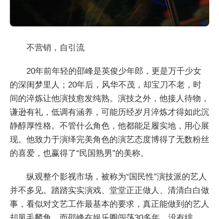
不营销，自引流
20年前年轻的邵峰是英俊少年郎，更是万千少女
的深闺梦里人；20年后，风华不茂，却宝刀不老，时
间的淬炼让他演技愈发纯熟。演技之外，他接人待物，
谦逊有礼，低调有涵养，可能历经岁月淬炼才得如此沉
静醇厚性格。不管什么角色，他都能足履实地，用心展
现。他致力于演绎完美角色的演艺态度博得了无数粉丝
的喜爱，也赢得了“民国熟男”的美称。
纵观整个影视市场，被称为“国民性”演技派的艺人
并不多见。踏踏实实演戏、堂堂正正做人、清清白白做
事，看似对文艺工作最基本的要求，真正能做到的艺人
却凤毛麟角。而邵峰在娱乐圈闯荡30多年，没有绯