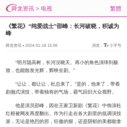
舜龙资讯
>
电视
繁體
《繁花》“纯爱战士”邵峰：长河破晓，积诚为
峰
舜龙资讯
▪
2024-01-18 15:06
浏览：
小字号
“明月隐高树，长河没晓天。再小的角色演绎到极
致，也能散发光辉，辉映全剧。”
“让让，都让让，杜总来了。”是的，他来了，带着
剧抛式演技，带着独有的气场，霸气回归大众视野。
他是演员邵峰，因在王家卫新剧《繁花》中饰演杜
红根被网友再度翻出。作为行走在各大剧里的低调演技
派，无论是艳烈的邪，狂傲的狠，还是阴郁的美都能拿