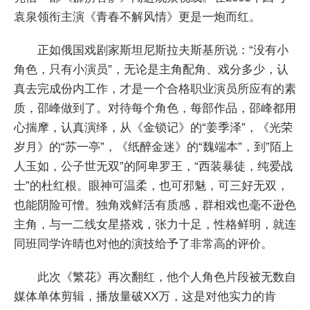
袁泉领衔主演《青春不解风情》更是一炮而红。
正如俄国戏剧家斯坦尼斯拉夫斯基所说：“没有小
角色，只有小演员”，无论是主角配角、戏分多少，认
真去完成份内工作，才是一个合格职业演员所应有的素
质，邵峰做到了。对待每个角色，每部作品，邵峰都用
心揣摩，认真演绎，从《金锁记》的“姜季泽”，《光荣
岁月》的“苏一亭”，《纸醉金迷》的“魏端本”，到”陌上
人玉如，公子世无双”的阿卑罗王，“西装暴徒，纯爱战
士”的杜红根。眼神可温柔，也可邪魅，可三好无双，
也能阴险可憎。独角戏鲜活有质感，群相戏也毫不逊色
主角，与一二线女星搭戏，张力十足，性格鲜明，就连
同班同学许晴也对他的演技给予了非常高的评价。
此次《繁花》再次翻红，他个人角色片段被无数自
媒体单体剪辑，播放量破XX万，这是对他实力的肯