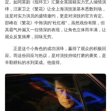
定。如同英剧《指环王》汇聚全英国籍实力艺人倾情演
绎，汪家卫之《繁花》让全上海演技派基本悉数到场，
这是对实力演员的盛情邀约，更是对演技的官方肯定。
邵峰在《繁花》中饰演的“杜红根”，虽然戏份有限，但
其霸气外漏又一往情深的表现，让角色立体而丰满，让
观众反复揣摩，回味无穷。
正是这个小角色的成功演绎，赢得了观众的积极回
应。而这份回应与热议，是对演技持续打磨的褒奖，是
辛勤耕耘的水到渠成。他值得。