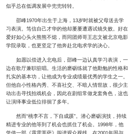
似乎总在低调发展中兜兜转转。
邵峰1970年出生于上海，13岁时就被父母送去学
习表演。笃信自己才华的他却屡屡遭遇试镜失败。好在
爱好如心头火熊熊不熄，而同团师哥王志文被北京电影
学院录取，也更坚定了他奔赴北电求学的决心。
如愿以偿进入北电后，邵峰一边认真学习表演，一
边在歌厅兼职驻唱。生活的磨砺练就了他勤勉的性格和
扎实的基本功，让他成为专业成绩最优秀的学生之一。
但他自小性格内秀、不喜社交、不暗人情世故，很少主
动出击寻找拍戏机会，因此在剧组常做龙套角色，这也
让演绎事业低位徘徊了多年。
然而“桃李不言，下自成蹊”。潜心磨砺演技，持续
精进专业的他等到了机会也抓住了机会。1998年，他
凭借一部《霹雳菩萨》闯进观众视线。在2001年因与