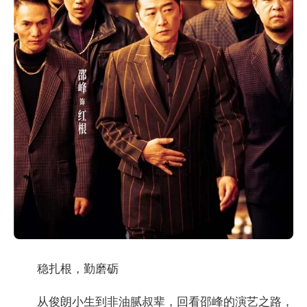
稳扎根，勤磨砺
从俊朗小生到非油腻叔辈，回看邵峰的演艺之路，