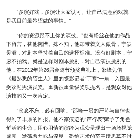
”多演好戏，多演让大家认可、让自己满意的戏就
是我目前最希望做的事情。”
“你的资源跟不上你的演技。”也有粉丝在他的作品
下留言，替他惋惜。殊不知，他却带着文人傲骨，宁缺
毋滥，对剧本坚持着自己的选择标准。没有好剧本，宁
愿不拍戏。就是这样对剧本挑剔，对自己演技挑剔的
他，在2012年第26届金鹰节颁奖典礼上，邵峰凭借
《最熟悉的陌生人》里的摄影记者“丁寒”一角，入围最
受欢迎男演员奖。重新被重量级奖项提名，是观众对他
演技的又一次肯定。
“念念不忘，必有回响。”邵峰一贯的严苛与自律也
得到了丰厚的回报。他不露痕迹的“声行表”赋予了角色
鲜活的生命，用心用情的演绎为观众呈现出一场场视觉
盛宴，激荡着共鸣与深思，恐怕艺术的至高境界莫不过