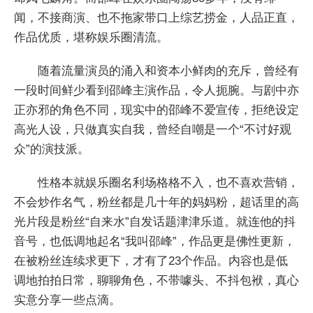
闻，不接商演、也不拖家带口上综艺捞金，人品正直，
作品优质，堪称娱乐圈清流。
随着流量演员的涌入和资本小鲜肉的充斥，曾经有
一段时间鲜少看到邵峰主演作品，令人扼腕。与剧中亦
正亦邪的角色不同，现实中的邵峰不爱宣传，拒绝设定
高光人设，只做真实自我，曾经自嘲是一个“不讨好观
众”的演技派。
性格本就娱乐圈名利场格格不入，也不喜欢营销，
不会炒作名气，粉丝都是几十年的妈妈粉，超话里的高
光片段是粉丝“自来水”自发话题津津乐道。就连他的抖
音号，也低调地起名“我叫邵峰”，作品更是佛性更新，
在被粉丝连续求更下，才有了23个作品。内容也是低
调地拍拍日常，聊聊角色，不带噱头、不抖包袱，真心
实意分享一些点滴。