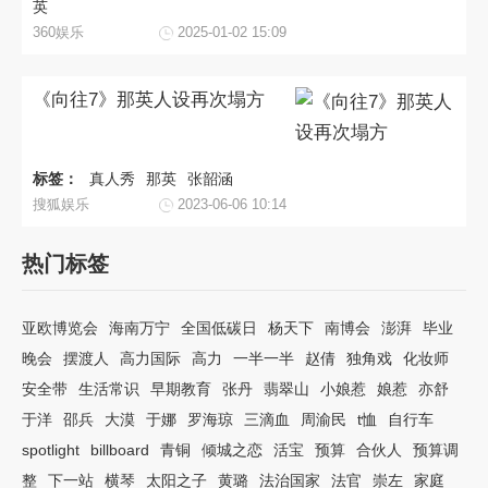
英
360娱乐
2025-01-02 15:09
《向往7》那英人设再次塌方
标签：
真人秀
那英
张韶涵
搜狐娱乐
2023-06-06 10:14
热门标签
亚欧博览会
海南万宁
全国低碳日
杨天下
南博会
澎湃
毕业
晚会
摆渡人
高力国际
高力
一半一半
赵倩
独角戏
化妆师
安全带
生活常识
早期教育
张丹
翡翠山
小娘惹
娘惹
亦舒
于洋
邵兵
大漠
于娜
罗海琼
三滴血
周渝民
t恤
自行车
spotlight
billboard
青铜
倾城之恋
活宝
预算
合伙人
预算调
整
下一站
横琴
太阳之子
黄璐
法治国家
法官
崇左
家庭