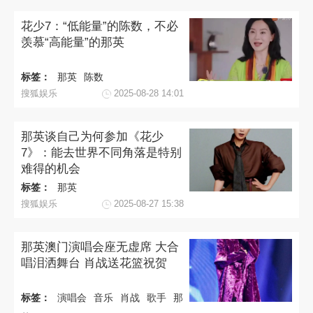
花少7：“低能量”的陈数，不必
羡慕“高能量”的那英
标签：
那英
陈数
搜狐娱乐
2025-08-28 14:01
那英谈自己为何参加《花少
7》：能去世界不同角落是特别
难得的机会
标签：
那英
搜狐娱乐
2025-08-27 15:38
那英澳门演唱会座无虚席 大合
唱泪洒舞台 肖战送花篮祝贺
标签：
演唱会
音乐
肖战
歌手
那