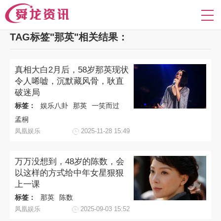
TAG标签"那英"相关结果：
真相大白2月后，58岁那英现状
令人唏嘘，沉默藏风骨，耿直
破迷局
标签：
娱乐八卦
那英
一笑而过
孟桐
凤凰娱乐
2025-11-28 15:49
万万没想到，48岁的陈数，会
以这样的方式给中年女星狠狠
上一课
标签：
那英
陈数
凤凰娱乐
2025-09-03 15:52