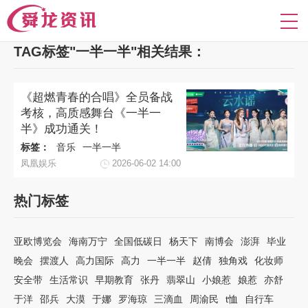
TAG标签"一半一半"相关结果：
《超燃青春的合唱》全员备战
考核，高质感舞台《一半一
半》成功通关！
标签：
音乐
一半一半
凤凰娱乐
2026-06-02 14:00
热门标签
亚欧博览会
海南万宁
全国低碳日
杨天下
南博会
澎湃
毕业
晚会
摆渡人
高力国际
高力
一半一半
赵倩
独角戏
化妆师
安全带
生活常识
早期教育
张丹
翡翠山
小娘惹
娘惹
亦舒
于洋
邵兵
大漠
于娜
罗海琼
三滴血
周渝民
t恤
自行车