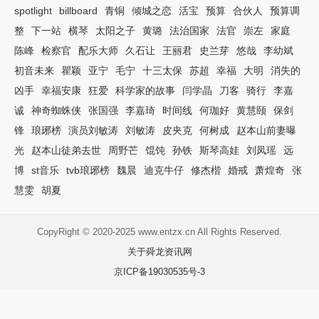
spotlight
billboard
青铜
倾城之恋
活宝
预算
合伙人
预算调
整
下一站
横琴
太阳之子
黄璐
法治国家
法官
崇左
家庭
陈峰
检察官
配乐大师
久石让
王丽君
史兰芽
悠哉
李幼斌
初音未来
瞿颖
亚宁
毛宁
十三太保
苏超
幸福
大明
消失的
凶手
幸福安康
狂爱
科学家的故事
闫学晶
刀客
骑行
李嘉
诚
神奇蜘蛛侠
张国强
李嘉琦
时间线
何珈好
黄慧颐
保剑
锋
琅琊榜
演员刘敏涛
刘敏涛
皮夹克
何树成
赵本山前妻曝
光
赵本山徒弟去世
周野芒
馄饨
孙铁
斯琴高娃
刘凤瑶
远
博
st音乐
tvb琅琊榜
魏晨
迪克牛仔
修杰楷
婚戒
萧煌奇
张
慧雯
胡夏
CopyRight © 2020-2025 www.entzx.cn All Rights Reserved.
关于舜龙资讯网
京ICP备19030535号-3