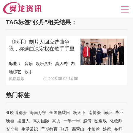
TAG标签"张丹"相关结果：
《歌手》制片人回应选曲争
议，称选曲决定权在歌手手里
标签：
音乐
娱乐八卦
真人秀
内
地综艺
歌手
凤凰娱乐
2026-06-02 14:00
热门标签
亚欧博览会
海南万宁
全国低碳日
杨天下
南博会
澎湃
毕业
晚会
摆渡人
高力国际
高力
一半一半
赵倩
独角戏
化妆师
安全带
生活常识
早期教育
张丹
翡翠山
小娘惹
娘惹
亦舒