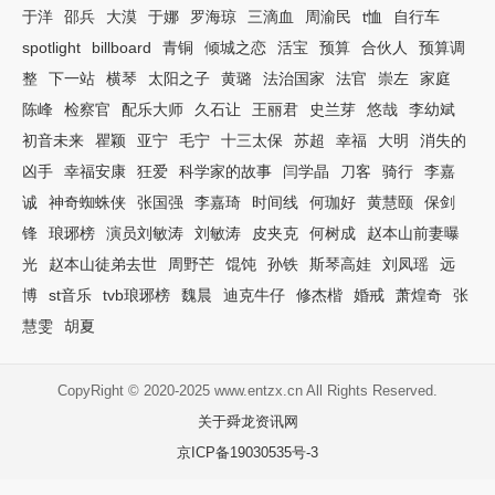
于洋
邵兵
大漠
于娜
罗海琼
三滴血
周渝民
t恤
自行车
spotlight
billboard
青铜
倾城之恋
活宝
预算
合伙人
预算调
整
下一站
横琴
太阳之子
黄璐
法治国家
法官
崇左
家庭
陈峰
检察官
配乐大师
久石让
王丽君
史兰芽
悠哉
李幼斌
初音未来
瞿颖
亚宁
毛宁
十三太保
苏超
幸福
大明
消失的
凶手
幸福安康
狂爱
科学家的故事
闫学晶
刀客
骑行
李嘉
诚
神奇蜘蛛侠
张国强
李嘉琦
时间线
何珈好
黄慧颐
保剑
锋
琅琊榜
演员刘敏涛
刘敏涛
皮夹克
何树成
赵本山前妻曝
光
赵本山徒弟去世
周野芒
馄饨
孙铁
斯琴高娃
刘凤瑶
远
博
st音乐
tvb琅琊榜
魏晨
迪克牛仔
修杰楷
婚戒
萧煌奇
张
慧雯
胡夏
CopyRight © 2020-2025 www.entzx.cn All Rights Reserved.
关于舜龙资讯网
京ICP备19030535号-3