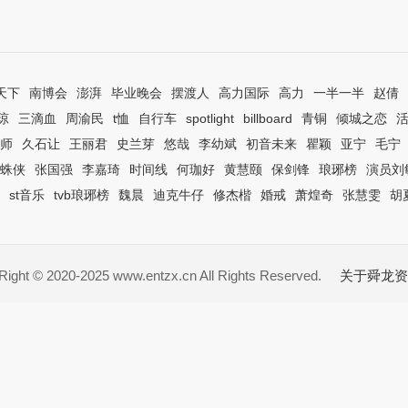
天下
南博会
澎湃
毕业晚会
摆渡人
高力国际
高力
一半一半
赵倩
琼
三滴血
周渝民
t恤
自行车
spotlight
billboard
青铜
倾城之恋
师
久石让
王丽君
史兰芽
悠哉
李幼斌
初音未来
瞿颖
亚宁
毛宁
蛛侠
张国强
李嘉琦
时间线
何珈好
黄慧颐
保剑锋
琅琊榜
演员刘
st音乐
tvb琅琊榜
魏晨
迪克牛仔
修杰楷
婚戒
萧煌奇
张慧雯
胡
ight © 2020-2025 www.entzx.cn All Rights Reserved.
关于舜龙资