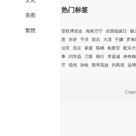
文化
热门标签
美图
繁體
亚欧博览会
海南万宁
全国低碳日
杨
惹
亦舒
于洋
邵兵
大漠
于娜
罗海
法官
崇左
家庭
陈峰
检察官
配乐大
事
闫学晶
刀客
骑行
李嘉诚
神奇蜘
芒
馄饨
孙铁
斯琴高娃
刘凤瑶
远博
CopyR