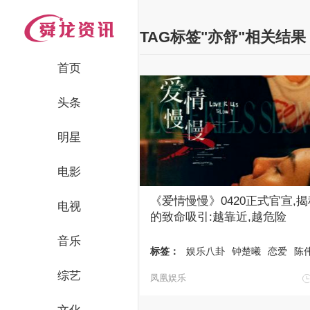
TAG标签"亦舒"相关结果
首页
头条
明星
电影
《爱情慢慢》0420正式官宣,
电视
的致命吸引:越靠近,越危险
音乐
标签：
娱乐八卦
钟楚曦
恋爱
陈
综艺
凤凰娱乐