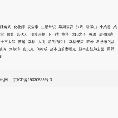
独角戏
化妆师
安全带
生活常识
早期教育
张丹
翡翠山
小娘惹
娘
活宝
预算
合伙人
预算调整
下一站
横琴
太阳之子
黄璐
法治国家
十三太保
苏超
幸福
大明
消失的凶手
幸福安康
狂爱
科学家的故
敏涛
刘敏涛
皮夹克
何树成
赵本山前妻曝光
赵本山徒弟去世
周野
夏
讯网
京ICP备19030535号-3