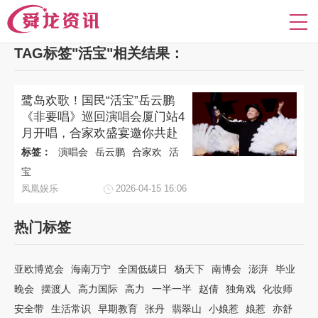
TAG标签"活宝"相关结果：
鹭岛欢歌！国民“活宝”岳云鹏
《非要唱》巡回演唱会厦门站4
月开唱，合家欢盛宴邀你共赴
标签：
演唱会
岳云鹏
合家欢
活
宝
凤凰娱乐
2026-04-15 16:06
热门标签
亚欧博览会
海南万宁
全国低碳日
杨天下
南博会
澎湃
毕业
晚会
摆渡人
高力国际
高力
一半一半
赵倩
独角戏
化妆师
安全带
生活常识
早期教育
张丹
翡翠山
小娘惹
娘惹
亦舒