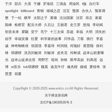
于洋
邵兵
大漠
于娜
罗海琼
三滴血
周渝民
t恤
自行车
spotlight
billboard
青铜
倾城之恋
活宝
预算
合伙人
预算调
整
下一站
横琴
太阳之子
黄璐
法治国家
法官
崇左
家庭
陈峰
检察官
配乐大师
久石让
王丽君
史兰芽
悠哉
李幼斌
初音未来
瞿颖
亚宁
毛宁
十三太保
苏超
幸福
大明
消失的
凶手
幸福安康
狂爱
科学家的故事
闫学晶
刀客
骑行
李嘉
诚
神奇蜘蛛侠
张国强
李嘉琦
时间线
何珈好
黄慧颐
保剑
锋
琅琊榜
演员刘敏涛
刘敏涛
皮夹克
何树成
赵本山前妻曝
光
赵本山徒弟去世
周野芒
馄饨
孙铁
斯琴高娃
刘凤瑶
远
博
st音乐
tvb琅琊榜
魏晨
迪克牛仔
修杰楷
婚戒
萧煌奇
张
慧雯
胡夏
CopyRight © 2020-2025 www.entzx.cn All Rights Reserved.
关于舜龙资讯网
京ICP备19030535号-3