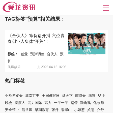
TAG标签"预算"相关结果：
《合伙人》筹备篇开播 六位青
春创业人集体“开荒”！
标签：
创业
预算调整
合伙人
预
算
凤凰娱乐
2026-04-15 16:05
热门标签
亚欧博览会
海南万宁
全国低碳日
杨天下
南博会
澎湃
毕业
晚会
摆渡人
高力国际
高力
一半一半
赵倩
独角戏
化妆师
安全带
生活常识
早期教育
张丹
翡翠山
小娘惹
娘惹
亦舒