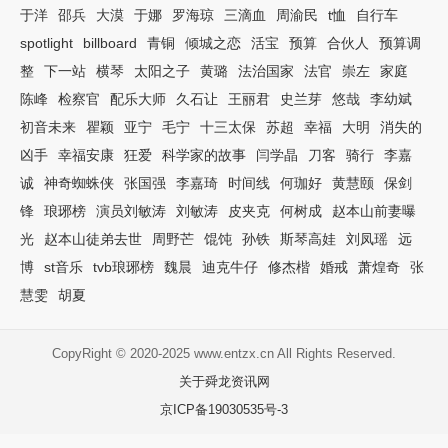
于洋
邵兵
大漠
于娜
罗海琼
三滴血
周渝民
t恤
自行车
spotlight
billboard
青铜
倾城之恋
活宝
预算
合伙人
预算调
整
下一站
横琴
太阳之子
黄璐
法治国家
法官
崇左
家庭
陈峰
检察官
配乐大师
久石让
王丽君
史兰芽
悠哉
李幼斌
初音未来
瞿颖
亚宁
毛宁
十三太保
苏超
幸福
大明
消失的
凶手
幸福安康
狂爱
科学家的故事
闫学晶
刀客
骑行
李嘉
诚
神奇蜘蛛侠
张国强
李嘉琦
时间线
何珈好
黄慧颐
保剑
锋
琅琊榜
演员刘敏涛
刘敏涛
皮夹克
何树成
赵本山前妻曝
光
赵本山徒弟去世
周野芒
馄饨
孙铁
斯琴高娃
刘凤瑶
远
博
st音乐
tvb琅琊榜
魏晨
迪克牛仔
修杰楷
婚戒
萧煌奇
张
慧雯
胡夏
CopyRight © 2020-2025 www.entzx.cn All Rights Reserved.
关于舜龙资讯网
京ICP备19030535号-3