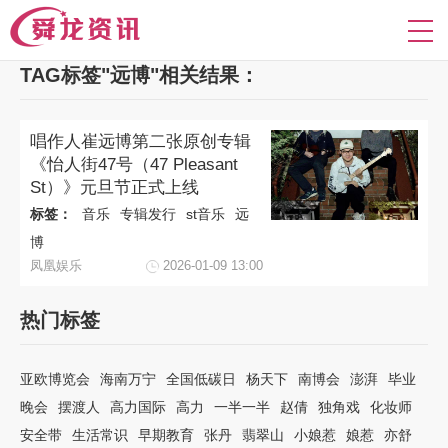
TAG标签"远博"相关结果：
唱作人崔远博第二张原创专辑
《怡人街47号（47 Pleasant
St）》元旦节正式上线
标签：
音乐
专辑发行
st音乐
远
博
凤凰娱乐
2026-01-09 13:00
热门标签
亚欧博览会
海南万宁
全国低碳日
杨天下
南博会
澎湃
毕业
晚会
摆渡人
高力国际
高力
一半一半
赵倩
独角戏
化妆师
安全带
生活常识
早期教育
张丹
翡翠山
小娘惹
娘惹
亦舒