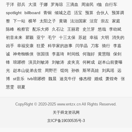
于洋
邵兵
大漠
于娜
罗海琼
三滴血
周渝民
t恤
自行车
spotlight
billboard
青铜
倾城之恋
活宝
预算
合伙人
预算调
整
下一站
横琴
太阳之子
黄璐
法治国家
法官
崇左
家庭
陈峰
检察官
配乐大师
久石让
王丽君
史兰芽
悠哉
李幼斌
初音未来
瞿颖
亚宁
毛宁
十三太保
苏超
幸福
大明
消失的
凶手
幸福安康
狂爱
科学家的故事
闫学晶
刀客
骑行
李嘉
诚
神奇蜘蛛侠
张国强
李嘉琦
时间线
何珈好
黄慧颐
保剑
锋
琅琊榜
演员刘敏涛
刘敏涛
皮夹克
何树成
赵本山前妻曝
光
赵本山徒弟去世
周野芒
馄饨
孙铁
斯琴高娃
刘凤瑶
远
博
st音乐
tvb琅琊榜
魏晨
迪克牛仔
修杰楷
婚戒
萧煌奇
张
慧雯
胡夏
CopyRight © 2020-2025 www.entzx.cn All Rights Reserved.
关于舜龙资讯网
京ICP备19030535号-3