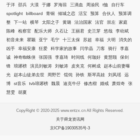
于洋
邵兵
大漠
于娜
罗海琼
三滴血
周渝民
t恤
自行车
spotlight
billboard
青铜
倾城之恋
活宝
预算
合伙人
预算调
整
下一站
横琴
太阳之子
黄璐
法治国家
法官
崇左
家庭
陈峰
检察官
配乐大师
久石让
王丽君
史兰芽
悠哉
李幼斌
初音未来
瞿颖
亚宁
毛宁
十三太保
苏超
幸福
大明
消失的
凶手
幸福安康
狂爱
科学家的故事
闫学晶
刀客
骑行
李嘉
诚
神奇蜘蛛侠
张国强
李嘉琦
时间线
何珈好
黄慧颐
保剑
锋
琅琊榜
演员刘敏涛
刘敏涛
皮夹克
何树成
赵本山前妻曝
光
赵本山徒弟去世
周野芒
馄饨
孙铁
斯琴高娃
刘凤瑶
远
博
st音乐
tvb琅琊榜
魏晨
迪克牛仔
修杰楷
婚戒
萧煌奇
张
慧雯
胡夏
CopyRight © 2020-2025 www.entzx.cn All Rights Reserved.
关于舜龙资讯网
京ICP备19030535号-3