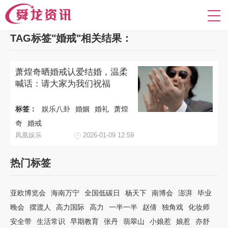
TAG标签"婚戒"相关结果：
萧煌奇晒婚戒认爱结婚，温柔
喊话：请大家为我们祝福
标签：
娱乐八卦
婚姻
婚礼
萧煌
奇
婚戒
凤凰娱乐
2026-01-09 12:59
热门标签
亚欧博览会
海南万宁
全国低碳日
杨天下
南博会
澎湃
毕业
晚会
摆渡人
高力国际
高力
一半一半
赵倩
独角戏
化妆师
安全带
生活常识
早期教育
张丹
翡翠山
小娘惹
娘惹
亦舒