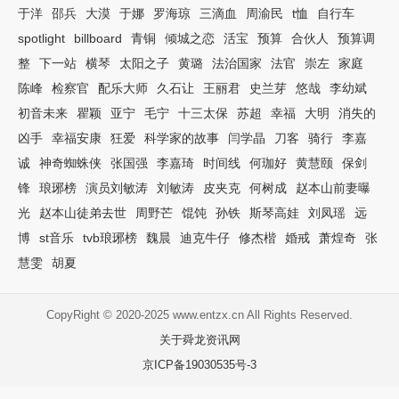
于洋
邵兵
大漠
于娜
罗海琼
三滴血
周渝民
t恤
自行车
spotlight
billboard
青铜
倾城之恋
活宝
预算
合伙人
预算调
整
下一站
横琴
太阳之子
黄璐
法治国家
法官
崇左
家庭
陈峰
检察官
配乐大师
久石让
王丽君
史兰芽
悠哉
李幼斌
初音未来
瞿颖
亚宁
毛宁
十三太保
苏超
幸福
大明
消失的
凶手
幸福安康
狂爱
科学家的故事
闫学晶
刀客
骑行
李嘉
诚
神奇蜘蛛侠
张国强
李嘉琦
时间线
何珈好
黄慧颐
保剑
锋
琅琊榜
演员刘敏涛
刘敏涛
皮夹克
何树成
赵本山前妻曝
光
赵本山徒弟去世
周野芒
馄饨
孙铁
斯琴高娃
刘凤瑶
远
博
st音乐
tvb琅琊榜
魏晨
迪克牛仔
修杰楷
婚戒
萧煌奇
张
慧雯
胡夏
CopyRight © 2020-2025 www.entzx.cn All Rights Reserved.
关于舜龙资讯网
京ICP备19030535号-3