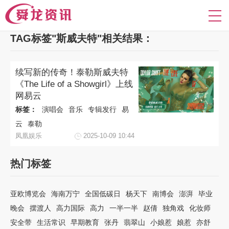
TAG标签"斯威夫特"相关结果：
续写新的传奇！泰勒斯威夫特
《The Life of a Showgirl》上线
网易云
标签：
演唱会
音乐
专辑发行
易
云
泰勒
凤凰娱乐
2025-10-09 10:44
热门标签
亚欧博览会
海南万宁
全国低碳日
杨天下
南博会
澎湃
毕业
晚会
摆渡人
高力国际
高力
一半一半
赵倩
独角戏
化妆师
安全带
生活常识
早期教育
张丹
翡翠山
小娘惹
娘惹
亦舒