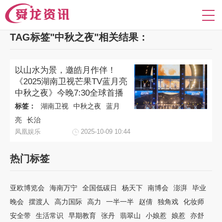
TAG标签"中秋之夜"相关结果：
以山水为景，邀皓月作伴！
《2025湖南卫视芒果TV蓝月亮
中秋之夜》今晚7:30全球首播
标签：
湖南卫视
中秋之夜
蓝月
亮
长治
凤凰娱乐
2025-10-09 10:44
热门标签
亚欧博览会
海南万宁
全国低碳日
杨天下
南博会
澎湃
毕业
晚会
摆渡人
高力国际
高力
一半一半
赵倩
独角戏
化妆师
安全带
生活常识
早期教育
张丹
翡翠山
小娘惹
娘惹
亦舒