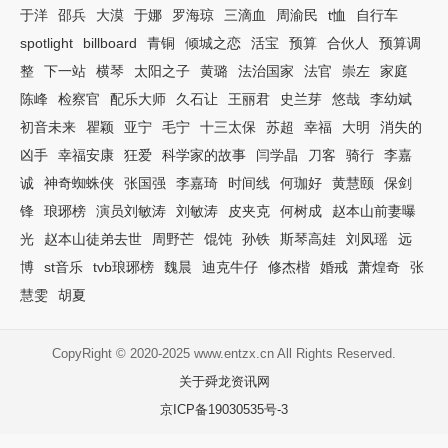
于洋
邵兵
大漠
于娜
罗海琼
三滴血
周渝民
t恤
自行车
spotlight
billboard
青铜
倾城之恋
活宝
预算
合伙人
预算调
整
下一站
横琴
太阳之子
黄璐
法治国家
法官
崇左
家庭
陈峰
检察官
配乐大师
久石让
王丽君
史兰芽
悠哉
李幼斌
初音未来
瞿颖
亚宁
毛宁
十三太保
苏超
幸福
大明
消失的
凶手
幸福安康
狂爱
科学家的故事
闫学晶
刀客
骑行
李嘉
诚
神奇蜘蛛侠
张国强
李嘉琦
时间线
何珈好
黄慧颐
保剑
锋
琅琊榜
演员刘敏涛
刘敏涛
皮夹克
何树成
赵本山前妻曝
光
赵本山徒弟去世
周野芒
馄饨
孙铁
斯琴高娃
刘凤瑶
远
博
st音乐
tvb琅琊榜
魏晨
迪克牛仔
修杰楷
婚戒
萧煌奇
张
慧雯
胡夏
CopyRight © 2020-2025 www.entzx.cn All Rights Reserved.
关于舜龙资讯网
京ICP备19030535号-3