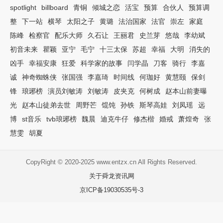
spotlight
billboard
青铜
倾城之恋
活宝
预算
合伙人
预算调
整
下一站
横琴
太阳之子
黄璐
法治国家
法官
崇左
家庭
陈峰
检察官
配乐大师
久石让
王丽君
史兰芽
悠哉
李幼斌
初音未来
瞿颖
亚宁
毛宁
十三太保
苏超
幸福
大明
消失的
凶手
幸福安康
狂爱
科学家的故事
闫学晶
刀客
骑行
李嘉
诚
神奇蜘蛛侠
张国强
李嘉琦
时间线
何珈好
黄慧颐
保剑
锋
琅琊榜
演员刘敏涛
刘敏涛
皮夹克
何树成
赵本山前妻曝
光
赵本山徒弟去世
周野芒
馄饨
孙铁
斯琴高娃
刘凤瑶
远
博
st音乐
tvb琅琊榜
魏晨
迪克牛仔
修杰楷
婚戒
萧煌奇
张
慧雯
胡夏
CopyRight © 2020-2025 www.entzx.cn All Rights Reserved.
关于舜龙资讯网
京ICP备19030535号-3