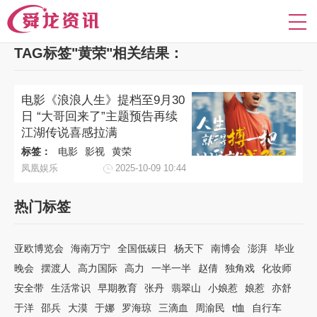
TAG标签"黄荣"相关结果：
电影《浪浪人生》提档至9月30
日 “大哥回来了”主题预告再续
江湖传说喜感拉满
标签：
电影
影视
黄荣
凤凰娱乐
2025-10-09 10:44
热门标签
亚欧博览会
海南万宁
全国低碳日
杨天下
南博会
澎湃
毕业
晚会
摆渡人
高力国际
高力
一半一半
赵倩
独角戏
化妆师
安全带
生活常识
早期教育
张丹
翡翠山
小娘惹
娘惹
亦舒
于洋
邵兵
大漠
于娜
罗海琼
三滴血
周渝民
t恤
自行车