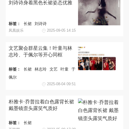
刘诗诗身着黑色长裙姿态优雅
标签：
长裙
刘诗诗
凤凰娱乐
2025-09-05 14:15
文艺聚会群星云集！叶童与林
志玲、于佩尔等开心同框
标签：
长裙
林志玲
文艺
叶童
于
佩尔
2025-08-04 09:51
朴雅卡·乔普拉着白色露背长裙
戴墨镜歪头露笑气质好
标签：
长裙