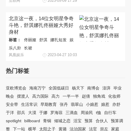
互联网
2023-05-09 17:29
北京这一夜，14位女明星争奇
斗艳，舒淇娜扎佟丽娅大秀好
身材
标签：
佟丽娅
舒淇
娜扎短发
娱
乐八卦
长裙
凤凰娱乐
2023-04-27 10:03
热门标签
亚欧博览会
海南万宁
全国低碳日
杨天下
南博会
澎湃
毕业
晚会
摆渡人
高力国际
高力
一半一半
赵倩
独角戏
化妆师
安全带
生活常识
早期教育
张丹
翡翠山
小娘惹
娘惹
亦舒
于洋
邵兵
大漠
于娜
罗海琼
三滴血
周渝民
t恤
自行车
spotlight
billboard
青铜
倾城之恋
活宝
预算
合伙人
预算调
整
下一站
横琴
太阳之子
黄璐
法治国家
法官
崇左
家庭