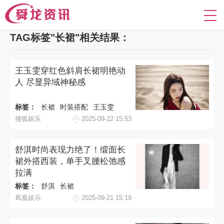
TAG标签"长裙"相关结果：
王玉雯穿红色斜肩长裙明艳动
人 尽显异域神秘感
标签：
长裙
时装搭配
王玉雯
搜狐娱乐
2025-09-22 15:53
舒淇时尚表现力绝了！缎面长
裙外搭西装，单手叉腰松弛感
拉满
标签：
舒淇
长裙
凤凰娱乐
2025-09-21 15:19