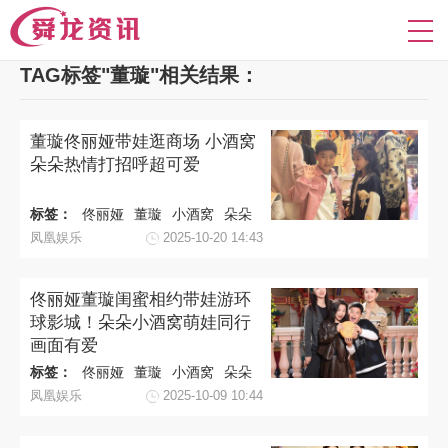
TAG标签"董璇"相关结果：
董璇佟丽娅带娃逛商场 小酒窝
朵朵热情打招呼超可爱
标签：
佟丽娅
董璇
小酒窝
朵朵
凤凰娱乐
2025-10-20 14:43
佟丽娅董璇闺蜜相约带娃游环
球影城！朵朵小酒窝萌娃同行
画面有爱
标签：
佟丽娅
董璇
小酒窝
朵朵
凤凰娱乐
2025-10-09 10:44