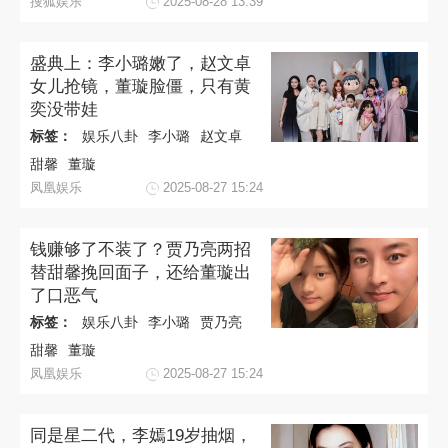
搜狐娱乐
2025-08-28 13:39
盛典上：李小璐嫩了，赵文卓
女儿抢镜，董璇脸僵，只有黄
奕没带娃
标签：
娱乐八卦
李小璐
赵文卓
甜馨
董璇
凤凰娱乐
2025-08-27 15:24
钱赚够了不装了？贾乃亮两招
替甜馨挽回面子，还给董璇出
了口恶气
标签：
娱乐八卦
李小璐
贾乃亮
甜馨
董璇
凤凰娱乐
2025-08-27 15:24
同是星二代，李嫣19岁抽烟，