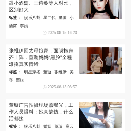
跟小酒窝、王诗龄等人对比，
区别好大
标签：
娱乐八卦
星二代
董璇
小
酒窝
李嫣
2025-08-15 16:20
张维伊回丈母娘家，面膜拖鞋
齐上阵，董璇妈妈“黑脸”全程
难掩真实情绪
标签：
明星穿搭
董璇
张维伊
美
容
面膜
2025-08-13 08:57
董璇广告拍摄现场照曝光，工
作人员爆料：她真缺钱，什么
活都接
标签：
娱乐八卦
婚姻
董璇
高云