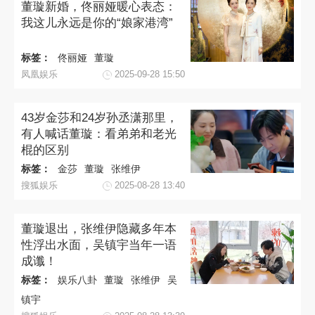
董璇新婚，佟丽娅暖心表态：
我这儿永远是你的“娘家港湾”
标签：
佟丽娅
董璇
凤凰娱乐
2025-09-28 15:50
43岁金莎和24岁孙丞潇那里，
有人喊话董璇：看弟弟和老光
棍的区别
标签：
金莎
董璇
张维伊
搜狐娱乐
2025-08-28 13:40
董璇退出，张维伊隐藏多年本
性浮出水面，吴镇宇当年一语
成谶！
标签：
娱乐八卦
董璇
张维伊
吴
镇宇