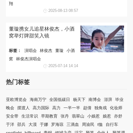
翔
2025-08-13 08:57
董璇携女儿追星林俊杰，小酒
窝举灯牌甜笑入镜
标签：
演唱会
林俊杰
董璇
小酒
窝
林俊杰演唱会
2025-07-14 14:14
热门标签
亚欧博览会
海南万宁
全国低碳日
杨天下
南博会
澎湃
毕业
晚会
摆渡人
高力国际
高力
一半一半
赵倩
独角戏
化妆师
安全带
生活常识
早期教育
张丹
翡翠山
小娘惹
娘惹
亦舒
于洋
邵兵
大漠
于娜
罗海琼
三滴血
周渝民
t恤
自行车
spotlight
billboard
青铜
倾城之恋
活宝
预算
合伙人
预算调