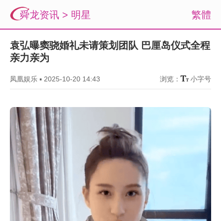
舜龙资讯
>
明星
繁體
袁弘曝窦骁婚礼未请策划团队 巴厘岛仪式全程
亲力亲为
凤凰娱乐
▪
2025-10-20 14:43
浏览：
小字号