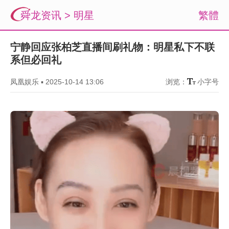
舜龙资讯
>
明星
繁體
宁静回应张柏芝直播间刷礼物：明星私下不联
系但必回礼
凤凰娱乐
▪
2025-10-14 13:06
浏览：
小字号