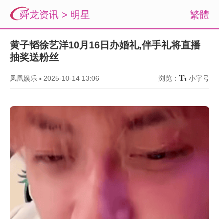
舜龙资讯
>
明星
繁體
黄子韬徐艺洋10月16日办婚礼,伴手礼将直播
抽奖送粉丝
凤凰娱乐
▪
2025-10-14 13:06
浏览：
小字号