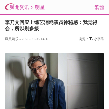
舜龙资讯
>
明星
繁體
李乃文回应上综艺消耗演员神秘感：我觉得
会，所以别多接
凤凰娱乐
▪
2025-09-05 14:15
浏览：
小字号