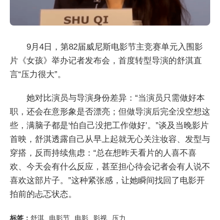
9月4日，第82届威尼斯电影节主竞赛单元入围影
片《女孩》举办记者发布会，首度转型导演的舒淇直
言“压力很大”。
她对比演员与导演身份差异：“当演员只需做好本
职，还会在意形象是否漂亮；但做导演后完全没空想这
些，满脑子都是‘怕自己没把工作做好’。”谈及当晚影片
首映，舒淇透露自己从早上起就无心关注妆容、发型与
穿搭，反而持续焦虑：“总在想昨天看片的人喜不喜
欢、今天会有什么反应，甚至担心待会记者会有人说不
喜欢这部片子。”这种紧张感，让她瞬间找回了电影开
拍前的忐忑状态。
标签：
舒淇
电影节
电影
影视
压力