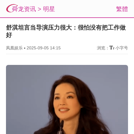
舜龙资讯
>
明星
繁體
舒淇坦言当导演压力很大：很怕没有把工作做
好
凤凰娱乐
▪
2025-09-05 14:15
浏览：
小字号