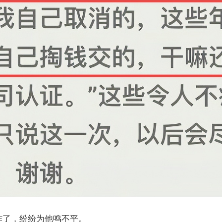
炸了，纷纷为他鸣不平。