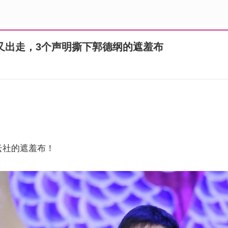
又出走，3个声明撕下郭德纲的遮羞布
云社的遮羞布！