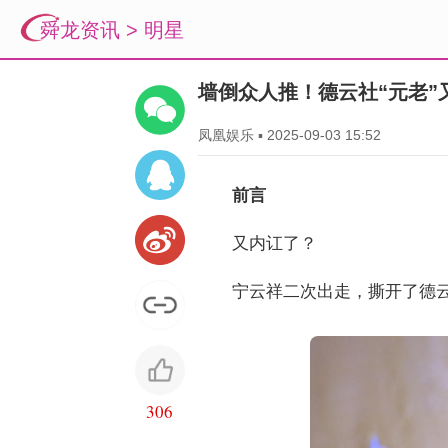
舜龙资讯
>
明星
墙倒众人推！德云社“元老”
凤凰娱乐
▪
2025-09-03 15:52
前言
又内讧了？
宁云祥二次出走，撕开了德
306