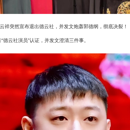
老宁云祥突然宣布退出德云社，并发文炮轰郭德纲，彻底决裂！
“德云社演员”认证，并发文澄清三件事。