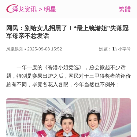
舜龙资讯
>
明星
繁體
网民：别给女儿招黑了！“最上镜港姐”失落冠
军母亲不忿发话
凤凰娱乐
▪
2025-09-03 15:52
浏览：
小字号
一年一度的《香港小姐竞选》，总会掀起不少话
题，特别是赛果出炉之后，网民对于三甲得奖者的评价
总有不同，毕竟各花入各眼，今年当然也不例外；