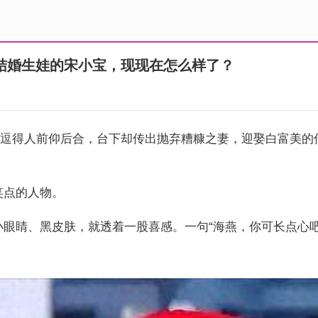
结婚生娃的宋小宝，现现在怎么样了？
！”逗得人前仰后合，台下却传出抛弃糟糠之妻，迎娶白富美
笑点的人物。
小眼睛、黑皮肤，就透着一股喜感。一句“海燕，你可长点心