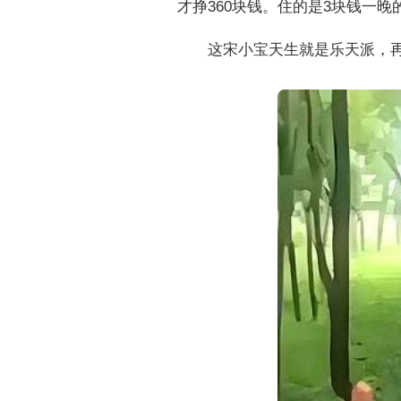
才挣360块钱。住的是3块钱一
这宋小宝天生就是乐天派，