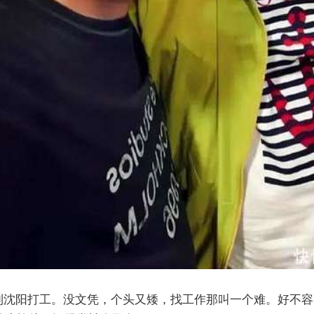
到沈阳打工。没文凭，个头又矮，找工作那叫一个难。好不容