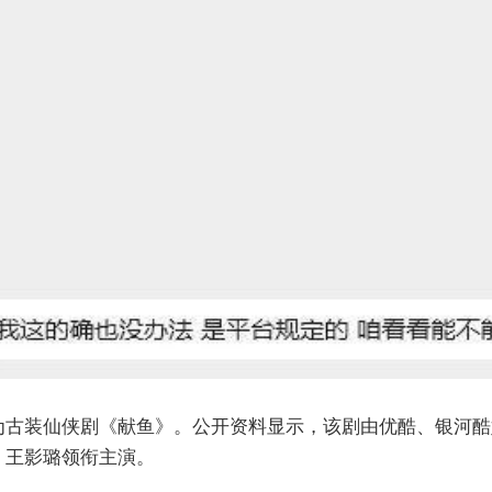
为古装仙侠剧《献鱼》。公开资料显示，该剧由优酷、银河酷
、王影璐领衔主演。