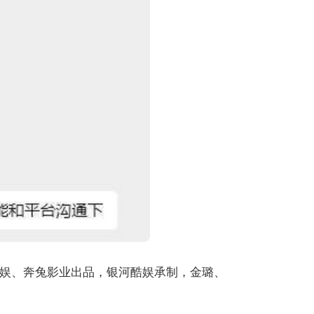
娱、奔兔影业出品，银河酷娱承制，金璐、