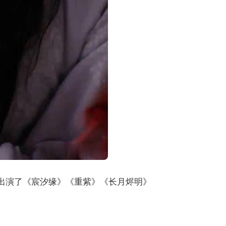
，出演了《宸汐缘》《重紫》《长月烬明》