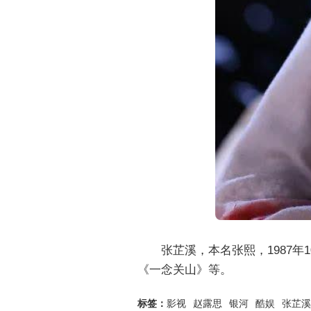
张芷溪，本名张熙，1987
《一念关山》等。
标签：
影视
赵露思
银河
酷娱
张芷溪