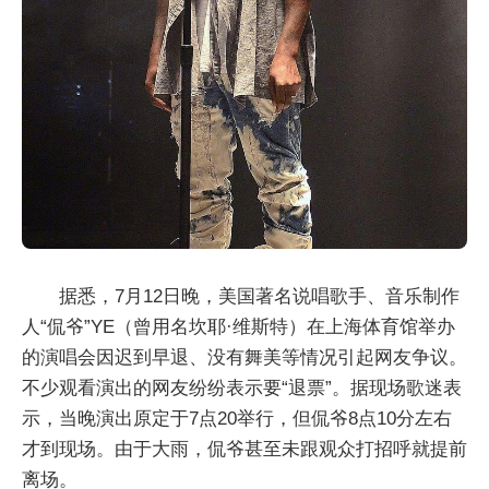
据悉，7月12日晚，美国著名说唱歌手、音乐制作
人“侃爷”YE（曾用名坎耶·维斯特）在上海体育馆举办
的演唱会因迟到早退、没有舞美等情况引起网友争议。
不少观看演出的网友纷纷表示要“退票”。据现场歌迷表
示，当晚演出原定于7点20举行，但侃爷8点10分左右
才到现场。由于大雨，侃爷甚至未跟观众打招呼就提前
离场。